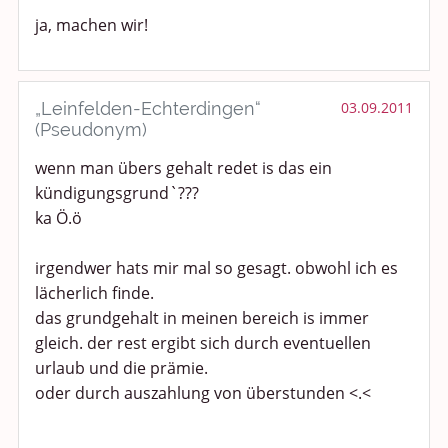
ja, machen wir!
Kochen, Backen und Genießen
Anregungen und Support
„Leinfelden-Echterdingen“
03.09.2011
Spiel, Spaß und Sinnlosigkeit
(Pseudonym)
wenn man übers gehalt redet is das ein
Gewicht reduzieren
kündigungsgrund`???
ka Ö.ö
Archiv
irgendwer hats mir mal so gesagt. obwohl ich es
lächerlich finde.
das grundgehalt in meinen bereich is immer
gleich. der rest ergibt sich durch eventuellen
urlaub und die prämie.
oder durch auszahlung von überstunden <.<