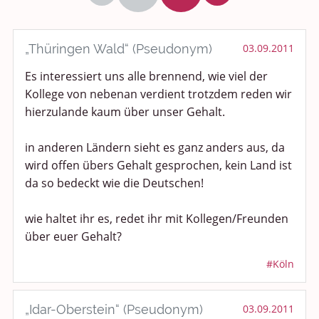
Politik und Weltgeschehen
Smalltalk
„Thüringen Wald“ (Pseudonym)
03.09.2011
Es interessiert uns alle brennend, wie viel der
Persönliches
Kollege von nebenan verdient trotzdem reden wir
Treffen und Stammtische
hierzulande kaum über unser Gehalt.
Ü100 Party - Fanecke
in anderen Ländern sieht es ganz anders aus, da
wird offen übers Gehalt gesprochen, kein Land ist
Gesundheit & Wellness
da so bedeckt wie die Deutschen!
Sport & Freizeit
wie haltet ihr es, redet ihr mit Kollegen/Freunden
über euer Gehalt?
Shopping und Bekleidung
#Köln
Urlaub und Reisen
„Idar-Oberstein“ (Pseudonym)
03.09.2011
Medien & Showgeschäft