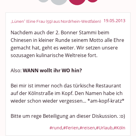
Politik und Weltgeschehen
Smalltalk
19.05.2013
„Lünen“ (Eine Frau (59) aus Nordrhein-Westfalen)
Nachdem auch der 2. Bonner Stammi beim
Persönliches
Chinesen in kleiner Runde seinem Motto alle Ehre
Treffen und Stammtische
gemacht hat, geht es weiter. Wir setzen unsere
sozusagen kulinarische Weltreise fort.
Ü100 Party - Fanecke
Also:
WANN wollt ihr WO hin?
Gesundheit & Wellness
Bei mir ist immer noch das türkische Restaurant
Sport & Freizeit
auf der Kölnstraße im Kopf. Den Namen habe ich
wieder schon wieder vergessen... *am-kopf-kratz*
Shopping und Bekleidung
Bitte um rege Beteiligung an dieser Diskussion. :o)
Urlaub und Reisen
#rund
,
#Ferien
,
#reisen
,
#Urlaub
,
#Köln
Medien & Showgeschäft