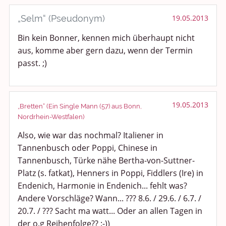
Kochen, Backen und Genießen
„Selm“ (Pseudonym)
19.05.2013
Bin kein Bonner, kennen mich überhaupt nicht
Anregungen und Support
aus, komme aber gern dazu, wenn der Termin
passt. ;)
Spiel, Spaß und Sinnlosigkeit
Gewicht reduzieren
19.05.2013
„Bretten“ (Ein Single Mann (57) aus Bonn,
Archiv
Nordrhein-Westfalen)
Also, wie war das nochmal? Italiener in
Tannenbusch oder Poppi, Chinese in
Tannenbusch, Türke nähe Bertha-von-Suttner-
Platz (s. fatkat), Henners in Poppi, Fiddlers (Ire) in
Endenich, Harmonie in Endenich... fehlt was?
Andere Vorschläge? Wann... ??? 8.6. / 29.6. / 6.7. /
20.7. / ??? Sacht ma watt... Oder an allen Tagen in
der o.g Reihenfolge?? :-))