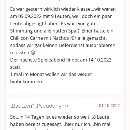
Politik und Weltgeschehen
Es war gestern wirklich wieder klasse…wir waren
am 09.09.2022 mit 9 Leuten, weil doch ein paar
Smalltalk
Leute abgesagt haben. Es war eine gute
Stimmung und alle hatten Spaß. Einer hatte ein
Persönliches
Chili con Carne mit Nachos für alle gemacht,
Treffen und Stammtische
sodass wir gar keinen Lieferdienst ausprobieren
mussten 😃
Ü100 Party - Fanecke
Der nächste Spieleabend findet am 14.10.2022
statt.
Gesundheit & Wellness
1 mal im Monat wollen wir das wieder
hinbekommen.
Sport & Freizeit
Shopping und Bekleidung
„Bautzen“ (Pseudonym)
01.10.2022
Urlaub und Reisen
So…in 14 Tagen ist es wieder so weit…8 Leute
haben bereits zugesagt…hier nur ich…bin mal
Medien & Showgeschäft