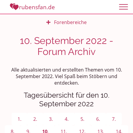
rubensfan.de
Forenbereiche
Rundum Leben
10. September 2022 -
Forum Archiv
Politik und Weltgeschehen
Smalltalk
Alle aktualisierten und erstellten Themen vom 10.
September 2022. Viel Spaß beim Stöbern und
Persönliches
entdecken.
Treffen und Stammtische
Tagesübersicht für den 10.
September 2022
Ü100 Party - Fanecke
1.
2.
3.
4.
5.
6.
7.
Gesundheit & Wellness
8.
9.
10
.
11.
12.
13.
14.