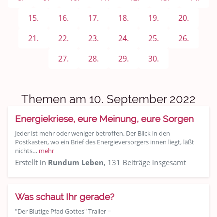
Sport & Freizeit
15.
16.
17.
18.
19.
20.
Shopping und Bekleidung
21.
22.
23.
24.
25.
26.
Urlaub und Reisen
27.
28.
29.
30.
Medien & Showgeschäft
Kochen, Backen und Genießen
Themen am 10. September 2022
Anregungen und Support
Energiekriese, eure Meinung, eure Sorgen
Jeder ist mehr oder weniger betroffen. Der Blick in den
Spiel, Spaß und Sinnlosigkeit
Postkasten, wo ein Brief des Energieversorgers innen liegt, läßt
nichts…
mehr
Gewicht reduzieren
Erstellt in
Rundum Leben
, 131 Beiträge insgesamt
Archiv
Was schaut Ihr gerade?
"Der Blutige Pfad Gottes" Trailer =