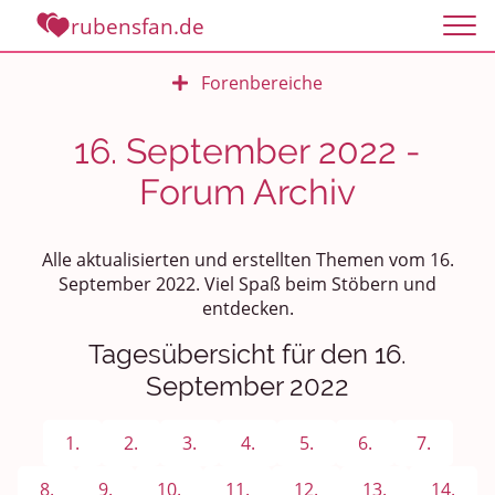
rubensfan.de
Forenbereiche
Rundum Leben
16. September 2022 -
Forum Archiv
Politik und Weltgeschehen
Smalltalk
Alle aktualisierten und erstellten Themen vom 16.
September 2022. Viel Spaß beim Stöbern und
Persönliches
entdecken.
Treffen und Stammtische
Tagesübersicht für den 16.
September 2022
Ü100 Party - Fanecke
1.
2.
3.
4.
5.
6.
7.
Gesundheit & Wellness
8.
9.
10.
11.
12.
13.
14.