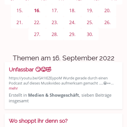
Sport & Freizeit
15.
16
.
17.
18.
19.
20.
Shopping und Bekleidung
21.
22.
23.
24.
25.
26.
Urlaub und Reisen
27.
28.
29.
30.
Medien & Showgeschäft
Kochen, Backen und Genießen
Themen am 16. September 2022
Anregungen und Support
Unfassbar 🙄😜🤣
https://youtu.be/GA1IEZEypoM Wurde gerade durch einen
Spiel, Spaß und Sinnlosigkeit
Podcast auf dieses Musikvideo aufmerksam gemacht .....😁👀…
mehr
Gewicht reduzieren
Erstellt in
Medien & Showgeschäft
, sieben Beiträge
insgesamt
Archiv
Wo shoppt ihr denn so?