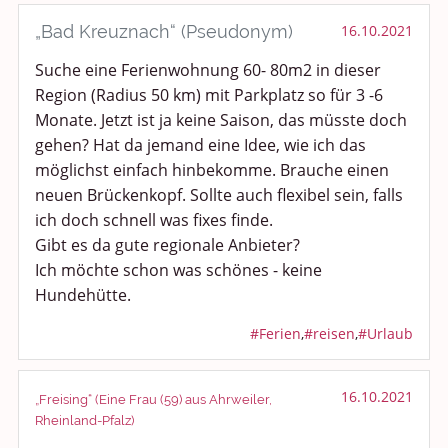
Smalltalk
„Bad Kreuznach“ (Pseudonym)
16.10.2021
Suche eine Ferienwohnung 60- 80m2 in dieser
Persönliches
Region (Radius 50 km) mit Parkplatz so für 3 -6
Treffen und Stammtische
Monate. Jetzt ist ja keine Saison, das müsste doch
gehen? Hat da jemand eine Idee, wie ich das
Ü100 Party - Fanecke
möglichst einfach hinbekomme. Brauche einen
neuen Brückenkopf. Sollte auch flexibel sein, falls
Gesundheit & Wellness
ich doch schnell was fixes finde.
Gibt es da gute regionale Anbieter?
Sport & Freizeit
Ich möchte schon was schönes - keine
Hundehütte.
Shopping und Bekleidung
#Ferien
,
#reisen
,
#Urlaub
Urlaub und Reisen
16.10.2021
Medien & Showgeschäft
„Freising“ (Eine Frau (59) aus Ahrweiler,
Rheinland-Pfalz)
Kochen, Backen und Genießen