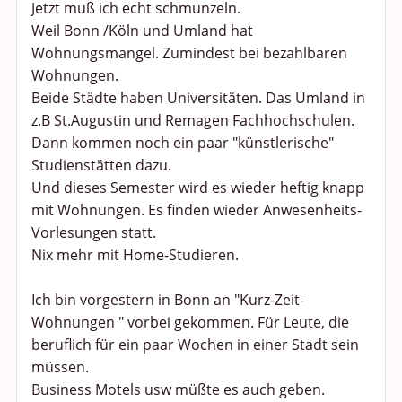
Jetzt muß ich echt schmunzeln.
Weil Bonn /Köln und Umland hat
Anregungen und Support
Wohnungsmangel. Zumindest bei bezahlbaren
Wohnungen.
Spiel, Spaß und Sinnlosigkeit
Beide Städte haben Universitäten. Das Umland in
z.B St.Augustin und Remagen Fachhochschulen.
Gewicht reduzieren
Dann kommen noch ein paar "künstlerische"
Studienstätten dazu.
Archiv
Und dieses Semester wird es wieder heftig knapp
mit Wohnungen. Es finden wieder Anwesenheits-
Vorlesungen statt.
Nix mehr mit Home-Studieren.
Ich bin vorgestern in Bonn an "Kurz-Zeit-
Wohnungen " vorbei gekommen. Für Leute, die
beruflich für ein paar Wochen in einer Stadt sein
müssen.
Business Motels usw müßte es auch geben.