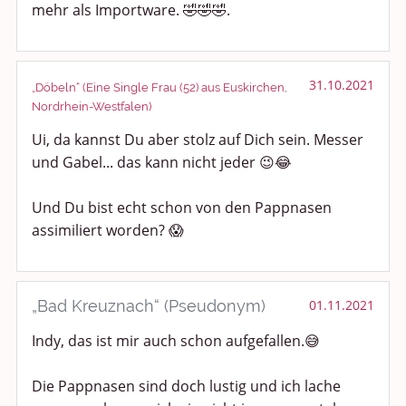
mehr als Importware. 🤣🤣🤣.
Anregungen und Support
Spiel, Spaß und Sinnlosigkeit
31.10.2021
„Döbeln“ (Eine Single Frau (52) aus Euskirchen,
Nordrhein-Westfalen)
Gewicht reduzieren
Ui, da kannst Du aber stolz auf Dich sein. Messer
und Gabel... das kann nicht jeder 😉😂
Archiv
Und Du bist echt schon von den Pappnasen
assimiliert worden? 😱
„Bad Kreuznach“ (Pseudonym)
01.11.2021
Indy, das ist mir auch schon aufgefallen.😅
Die Pappnasen sind doch lustig und ich lache