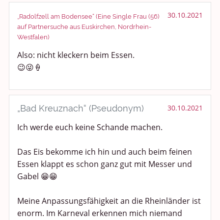
Smalltalk
30.10.2021
„Radolfzell am Bodensee“ (Eine Single Frau (56)
auf Partnersuche aus Euskirchen, Nordrhein-
Persönliches
Westfalen)
Also: nicht kleckern beim Essen.
Treffen und Stammtische
😉😜🍦
Ü100 Party - Fanecke
Gesundheit & Wellness
„Bad Kreuznach“ (Pseudonym)
30.10.2021
Sport & Freizeit
Ich werde euch keine Schande machen.
Shopping und Bekleidung
Das Eis bekomme ich hin und auch beim feinen
Essen klappt es schon ganz gut mit Messer und
Urlaub und Reisen
Gabel 😁😁
Medien & Showgeschäft
Meine Anpassungsfähigkeit an die Rheinländer ist
enorm. Im Karneval erkennen mich niemand
Kochen, Backen und Genießen