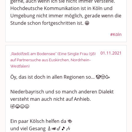
gerne, auch wenn ich sie nicht immer verstehe.
Hochdeutsche Kommunikation ist in Köln und
Umgebung nicht immer möglich, gerade wenn die
Stunde schon fortgeschritten ist. 😁
#Köln
01.11.2021
„Radolfzell am Bodensee“ (Eine Single Frau (56)
auf Partnersuche aus Euskirchen, Nordrhein-
Westfalen)
Öy, das ist doch in allen Regionen so... 🤡🤠🥳
Niederbayrisch und so manch anderen Dialekt
versteht man auch nicht auf Anhieb.
🤣😂😆😉
Ein paar Kölsch helfen da 🍻
und viel Gesang 🎸🎺🎷🎵🎶