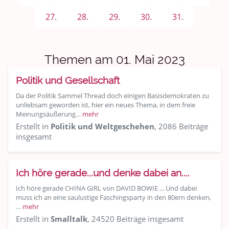
Sport & Freizeit
27.
28.
29.
30.
31.
Shopping und Bekleidung
Urlaub und Reisen
Themen am 01. Mai 2023
Medien & Showgeschäft
Politik und Gesellschaft
Kochen, Backen und Genießen
Da der Politik Sammel Thread doch einigen Basisdemokraten zu
unliebsam geworden ist, hier ein neues Thema, in dem freie
Meinungsäußerung…
mehr
Anregungen und Support
Erstellt in
Politik und Weltgeschehen
, 2086 Beiträge
insgesamt
Spiel, Spaß und Sinnlosigkeit
Gewicht reduzieren
Ich höre gerade...und denke dabei an....
Ich höre gerade CHINA GIRL von DAVID BOWIE ... Und dabei
Archiv
muss ich an eine saulustige Faschingsparty in den 80ern denken,
…
mehr
Erstellt in
Smalltalk
, 24520 Beiträge insgesamt