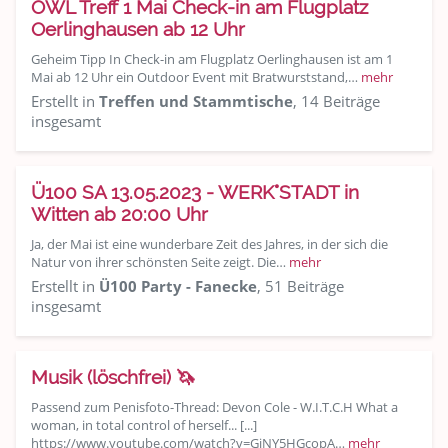
OWL Treff 1 Mai Check-in am Flugplatz
Oerlinghausen ab 12 Uhr
Geheim Tipp In Check-in am Flugplatz Oerlinghausen ist am 1
Mai ab 12 Uhr ein Outdoor Event mit Bratwurststand,…
mehr
Erstellt in
Treffen und Stammtische
, 14 Beiträge
insgesamt
Ü100 SA 13.05.2023 - WERK°STADT in
Witten ab 20:00 Uhr
Ja, der Mai ist eine wunderbare Zeit des Jahres, in der sich die
Natur von ihrer schönsten Seite zeigt. Die…
mehr
Erstellt in
Ü100 Party - Fanecke
, 51 Beiträge
insgesamt
Musik (löschfrei) 🦄
Passend zum Penisfoto-Thread: Devon Cole - W.I.T.C.H What a
woman, in total control of herself... [...]
https://www.youtube.com/watch?v=GjNY5HGcopA…
mehr