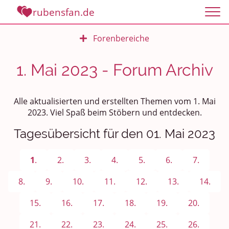
rubensfan.de
Forenbereiche
Rundum Leben
1. Mai 2023 - Forum Archiv
Politik und Weltgeschehen
Alle aktualisierten und erstellten Themen vom 1. Mai
Smalltalk
2023. Viel Spaß beim Stöbern und entdecken.
Tagesübersicht für den 01. Mai 2023
Persönliches
Treffen und Stammtische
1
.
2.
3.
4.
5.
6.
7.
Ü100 Party - Fanecke
8.
9.
10.
11.
12.
13.
14.
15.
16.
17.
18.
19.
20.
Gesundheit & Wellness
21.
22.
23.
24.
25.
26.