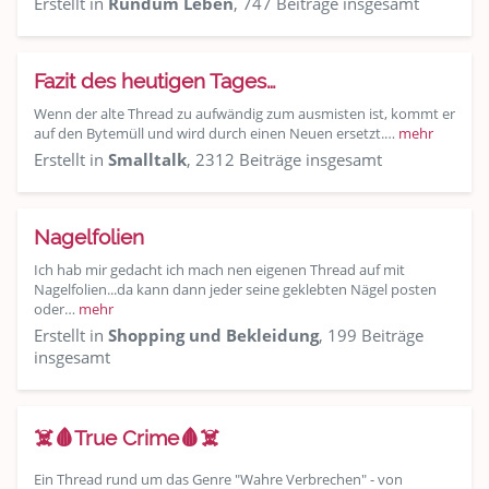
Erstellt in
Rundum Leben
, 747 Beiträge insgesamt
Fazit des heutigen Tages…
Wenn der alte Thread zu aufwändig zum ausmisten ist, kommt er
auf den Bytemüll und wird durch einen Neuen ersetzt.…
mehr
Erstellt in
Smalltalk
, 2312 Beiträge insgesamt
Nagelfolien
Ich hab mir gedacht ich mach nen eigenen Thread auf mit
Nagelfolien...da kann dann jeder seine geklebten Nägel posten
oder…
mehr
Erstellt in
Shopping und Bekleidung
, 199 Beiträge
insgesamt
☠️🩸True Crime🩸☠️
Ein Thread rund um das Genre "Wahre Verbrechen" - von