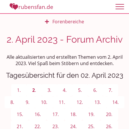
rubensfan.de
Forenbereiche
Rundum Leben
2. April 2023 - Forum Archiv
Politik und Weltgeschehen
Alle aktualisierten und erstellten Themen vom 2. April
Smalltalk
2023. Viel Spaß beim Stöbern und entdecken.
Tagesübersicht für den 02. April 2023
Persönliches
Treffen und Stammtische
1.
2
.
3.
4.
5.
6.
7.
Ü100 Party - Fanecke
8.
9.
10.
11.
12.
13.
14.
15.
16.
17.
18.
19.
20.
Gesundheit & Wellness
21.
22.
23.
24.
25.
26.