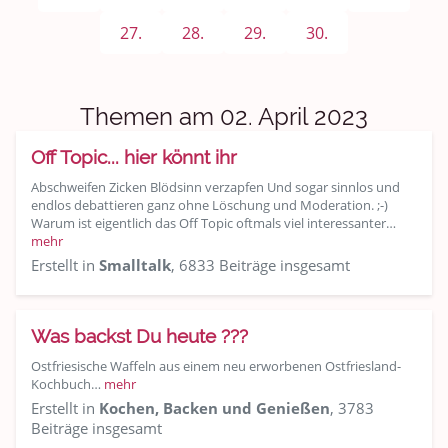
Sport & Freizeit
27.
28.
29.
30.
Shopping und Bekleidung
Urlaub und Reisen
Themen am 02. April 2023
Medien & Showgeschäft
Off Topic... hier könnt ihr
Kochen, Backen und Genießen
Abschweifen Zicken Blödsinn verzapfen Und sogar sinnlos und
endlos debattieren ganz ohne Löschung und Moderation. ;-)
Warum ist eigentlich das Off Topic oftmals viel interessanter…
Anregungen und Support
mehr
Erstellt in
Smalltalk
, 6833 Beiträge insgesamt
Spiel, Spaß und Sinnlosigkeit
Gewicht reduzieren
Was backst Du heute ???
Ostfriesische Waffeln aus einem neu erworbenen Ostfriesland-
Archiv
Kochbuch…
mehr
Erstellt in
Kochen, Backen und Genießen
, 3783
Beiträge insgesamt