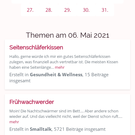
Sport & Freizeit
27.
28.
29.
30.
31.
Shopping und Bekleidung
Urlaub und Reisen
Themen am 06. Mai 2021
Medien & Showgeschäft
Seitenschläferkissen
Kochen, Backen und Genießen
Hallo, gerne würde ich mir ein gutes Seitenschläferkissen
zulegen, was finanziell auch vertretbar ist. Die meisten Kissen
haben eine Seitenlänge…
mehr
Anregungen und Support
Erstellt in
Gesundheit & Wellness
, 15 Beiträge
insgesamt
Spiel, Spaß und Sinnlosigkeit
Gewicht reduzieren
Frühwachwerder
Moin! Die Nachtschwärmer sind im Bett.... Aber andere schon
Archiv
wieder auf. Und das vielleicht nicht, weil der Dienst schon ruft.…
mehr
Erstellt in
Smalltalk
, 5721 Beiträge insgesamt