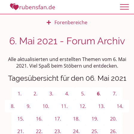
rubensfan.de
Forenbereiche
Rundum Leben
6. Mai 2021 - Forum Archiv
Politik und Weltgeschehen
Alle aktualisierten und erstellten Themen vom 6. Mai
Smalltalk
2021. Viel Spaß beim Stöbern und entdecken.
Tagesübersicht für den 06. Mai 2021
Persönliches
Treffen und Stammtische
1.
2.
3.
4.
5.
6
.
7.
Ü100 Party - Fanecke
8.
9.
10.
11.
12.
13.
14.
15.
16.
17.
18.
19.
20.
Gesundheit & Wellness
21.
22.
23.
24.
25.
26.