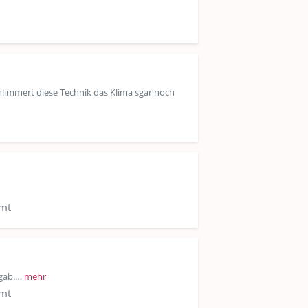
hlimmert diese Technik das Klima sgar noch
amt
 gab.…
mehr
amt