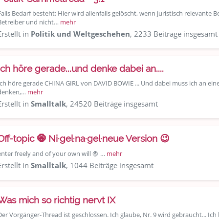
Falls Bedarf besteht: Hier wird allenfalls gelöscht, wenn juristisch relevant
Betreiber und nicht…
mehr
Erstellt in
Politik und Weltgeschehen
, 2233 Beiträge insgesamt
Ich höre gerade...und denke dabei an....
Ich höre gerade CHINA GIRL von DAVID BOWIE ... Und dabei muss ich an eine
denken,…
mehr
Erstellt in
Smalltalk
, 24520 Beiträge insgesamt
Off-topic 🧿 Ni·gel·na·gel·neue Version 😉
enter freely and of your own will 🧛 …
mehr
Erstellt in
Smalltalk
, 1044 Beiträge insgesamt
Was mich so richtig nervt IX
Der Vorgänger-Thread ist geschlossen. Ich glaube, Nr. 9 wird gebraucht... Ic