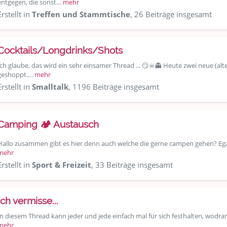
entgegen, die sonst…
mehr
Erstellt in
Treffen und Stammtische
, 26 Beiträge insgesamt
Cocktails/Longdrinks/Shots
Ich glaube, das wird ein sehr einsamer Thread ... 😏☠👻 Heute zwei neue (al
geshoppt.…
mehr
Erstellt in
Smalltalk
, 1196 Beiträge insgesamt
Camping 🏕️ Austausch
Hallo zusammen gibt es hier denn auch welche die gerne campen gehen? E
mehr
Erstellt in
Sport & Freizeit
, 33 Beiträge insgesamt
Ich vermisse...
In diesem Thread kann jeder und jede einfach mal für sich festhalten, wodran
mehr