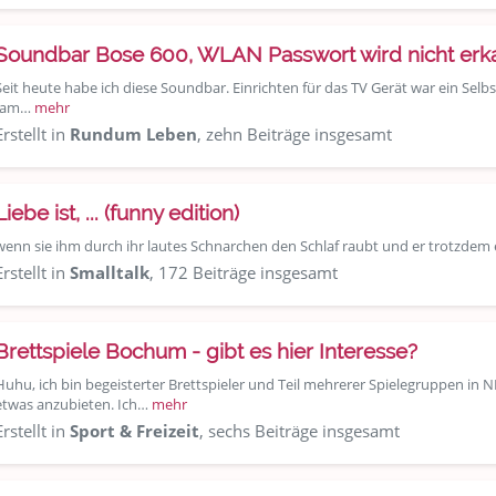
Soundbar Bose 600, WLAN Passwort wird nicht erk
Seit heute habe ich diese Soundbar. Einrichten für das TV Gerät war ein Selbst
(am…
mehr
Erstellt in
Rundum Leben
, zehn Beiträge insgesamt
Liebe ist, ... (funny edition)
wenn sie ihm durch ihr lautes Schnarchen den Schlaf raubt und er trotzdem ei
Erstellt in
Smalltalk
, 172 Beiträge insgesamt
Brettspiele Bochum - gibt es hier Interesse?
Huhu, ich bin begeisterter Brettspieler und Teil mehrerer Spielegruppen in N
etwas anzubieten. Ich…
mehr
Erstellt in
Sport & Freizeit
, sechs Beiträge insgesamt