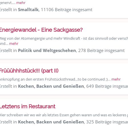
genervt.…
mehr
Erstellt in
Smalltalk
, 11106 Beiträge insgesamt
Energiewandel - Eine Sackgasse?
Weg von der Atomengergie und mehr Windkraft - ist das sinnvoll oder versc
und…
mehr
Erstellt in
Politik und Weltgeschehen
, 278 Beiträge insgesamt
Früüühhhstück!!! (part II)
Anknüpfung an den ersten Frühstücksthread...to be continued ;)…
mehr
Erstellt in
Kochen, Backen und Genießen
, 649 Beiträge insges
Letztens im Restaurant
Hier schreiben wir wo wir als letztes Essen gehen waren und was es leckeres
Erstellt in
Kochen, Backen und Genießen
, 325 Beiträge insges