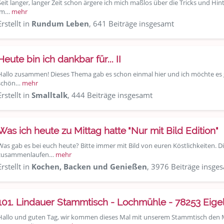
Seit langer, langer Zeit schon ärgere ich mich maßlos über die Tricks und Hinte
im…
mehr
Erstellt in
Rundum Leben
, 641 Beiträge insgesamt
Heute bin ich dankbar für... II
Hallo zusammen! Dieses Thema gab es schon einmal hier und ich möchte es ge
schön…
mehr
Erstellt in
Smalltalk
, 444 Beiträge insgesamt
Was ich heute zu Mittag hatte "Nur mit Bild Edition"
Was gab es bei euch heute? Bitte immer mit Bild von euren Köstlichkeiten. 
zusammenlaufen…
mehr
Erstellt in
Kochen, Backen und Genießen
, 3976 Beiträge insge
101. Lindauer Stammtisch - Lochmühle - 78253 Eige
Hallo und guten Tag, wir kommen dieses Mal mit unserem Stammtisch den