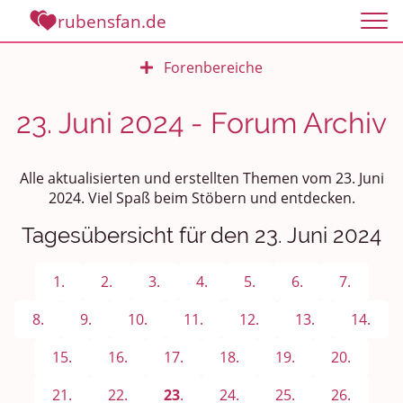
rubensfan.de
Forenbereiche
Rundum Leben
23. Juni 2024 - Forum Archiv
Politik und Weltgeschehen
Alle aktualisierten und erstellten Themen vom 23. Juni
Smalltalk
2024. Viel Spaß beim Stöbern und entdecken.
Tagesübersicht für den 23. Juni 2024
Persönliches
Treffen und Stammtische
1.
2.
3.
4.
5.
6.
7.
Ü100 Party - Fanecke
8.
9.
10.
11.
12.
13.
14.
15.
16.
17.
18.
19.
20.
Gesundheit & Wellness
21.
22.
23
.
24.
25.
26.