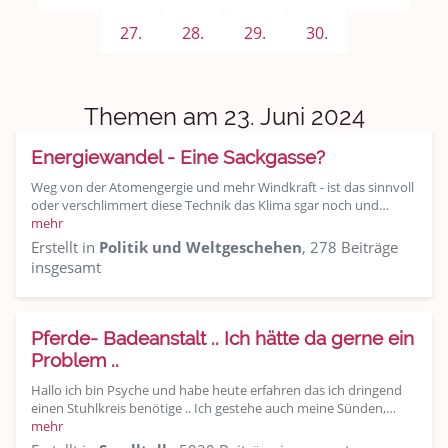
Sport & Freizeit
27.
28.
29.
30.
Shopping und Bekleidung
Urlaub und Reisen
Themen am 23. Juni 2024
Medien & Showgeschäft
Energiewandel - Eine Sackgasse?
Kochen, Backen und Genießen
Weg von der Atomengergie und mehr Windkraft - ist das sinnvoll
oder verschlimmert diese Technik das Klima sgar noch und…
mehr
Anregungen und Support
Erstellt in
Politik und Weltgeschehen
, 278 Beiträge
insgesamt
Spiel, Spaß und Sinnlosigkeit
Gewicht reduzieren
Pferde- Badeanstalt .. Ich hätte da gerne ein
Problem ..
Archiv
Hallo ich bin Psyche und habe heute erfahren das ich dringend
einen Stuhlkreis benötige .. Ich gestehe auch meine Sünden,…
mehr