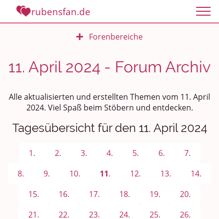
rubensfan.de
Forenbereiche
Rundum Leben
11. April 2024 - Forum Archiv
Politik und Weltgeschehen
Alle aktualisierten und erstellten Themen vom 11. April
Smalltalk
2024. Viel Spaß beim Stöbern und entdecken.
Tagesübersicht für den 11. April 2024
Persönliches
Treffen und Stammtische
1.
2.
3.
4.
5.
6.
7.
Ü100 Party - Fanecke
8.
9.
10.
11
.
12.
13.
14.
15.
16.
17.
18.
19.
20.
Gesundheit & Wellness
21.
22.
23.
24.
25.
26.