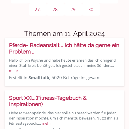
Sport & Freizeit
27.
28.
29.
30.
Shopping und Bekleidung
Urlaub und Reisen
Themen am 11. April 2024
Medien & Showgeschäft
Pferde- Badeanstalt .. Ich hätte da gerne ein
Problem ..
Kochen, Backen und Genießen
Hallo ich bin Psyche und habe heute erfahren das ich dringend
einen Stuhlkreis benötige .. Ich gestehe auch meine Sünden,…
Anregungen und Support
mehr
Erstellt in
Smalltalk
, 5020 Beiträge insgesamt
Spiel, Spaß und Sinnlosigkeit
Gewicht reduzieren
Sport XXL (Fitness-Tagebuch &
Inspirationen)
Archiv
Liebe Mit-Moppelnde, das hier soll ein Thread werden für jeden,
der Inspiration möchte, um sich mehr zu bewegen. Nutzt ihn als
Fitnesstagebuch,…
mehr