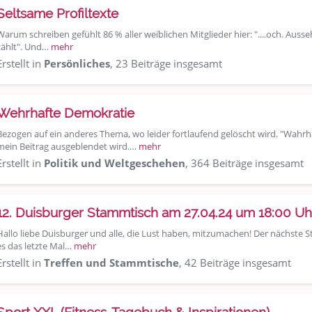
Seltsame Profiltexte
Warum schreiben gefühlt 86 % aller weiblichen Mitglieder hier: "....och. Ausseh
zählt". Und…
mehr
Erstellt in
Persönliches
, 23 Beiträge insgesamt
Wehrhafte Demokratie
Bezogen auf ein anderes Thema, wo leider fortlaufend gelöscht wird. "Wahrha
mein Beitrag ausgeblendet wird.…
mehr
Erstellt in
Politik und Weltgeschehen
, 364 Beiträge insgesamt
12. Duisburger Stammtisch am 27.04.24 um 18:00 U
Hallo liebe Duisburger und alle, die Lust haben, mitzumachen! Der nächste S
es das letzte Mal…
mehr
Erstellt in
Treffen und Stammtische
, 42 Beiträge insgesamt