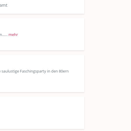
samt
n...…
mehr
 saulustige Faschingsparty in den 80ern