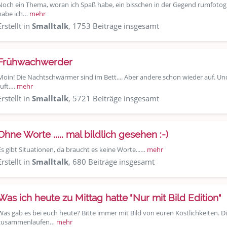
Noch ein Thema, woran ich Spaß habe, ein bisschen in der Gegend rumfotograf
habe ich…
mehr
Erstellt in
Smalltalk
, 1753 Beiträge insgesamt
Frühwachwerder
Moin! Die Nachtschwärmer sind im Bett.... Aber andere schon wieder auf. Und 
ruft.…
mehr
Erstellt in
Smalltalk
, 5721 Beiträge insgesamt
Ohne Worte ..... mal bildlich gesehen :-)
Es gibt Situationen, da braucht es keine Worte...…
mehr
Erstellt in
Smalltalk
, 680 Beiträge insgesamt
Was ich heute zu Mittag hatte "Nur mit Bild Edition"
Was gab es bei euch heute? Bitte immer mit Bild von euren Köstlichkeiten. 
zusammenlaufen…
mehr