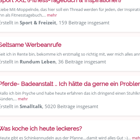
Sport XXL (Fitness-Tagebuch & Inspirationen)
Liebe Mit-Moppelnde, das hier soll ein Thread werden für jeden, der Inspir
ihn als Fitnesstagebuch,…
mehr
Erstellt in
Sport & Freizeit
, 159 Beiträge insgesamt
Seltsame Werbeanrufe
Seit ich in Rente bin, bekomme ich erstmalig so richtig mit, wer mich alles a
Erstellt in
Rundum Leben
, 36 Beiträge insgesamt
Pferde- Badeanstalt .. Ich hätte da gerne ein Problem
Hallo ich bin Psyche und habe heute erfahren das ich dringend einen Stuhlkr
Sünden,…
mehr
Erstellt in
Smalltalk
, 5020 Beiträge insgesamt
Was koche ich heute leckeres?
Heute gibt es Schinkennudeln aus der Pfanne....damit wird alles Gut :-)…
meh