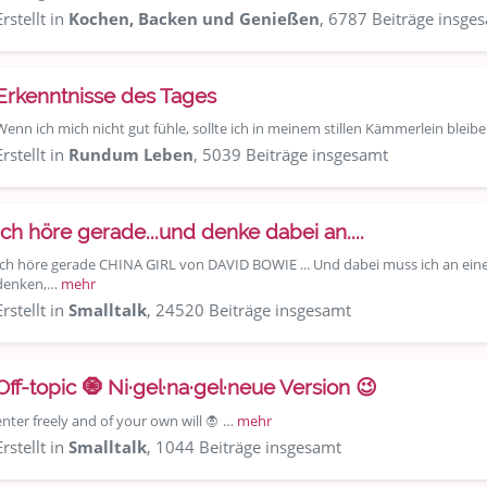
Erstellt in
Kochen, Backen und Genießen
, 6787 Beiträge insge
Erkenntnisse des Tages
Wenn ich mich nicht gut fühle, sollte ich in meinem stillen Kämmerlein bleibe
Erstellt in
Rundum Leben
, 5039 Beiträge insgesamt
Ich höre gerade...und denke dabei an....
Ich höre gerade CHINA GIRL von DAVID BOWIE ... Und dabei muss ich an eine
denken,…
mehr
Erstellt in
Smalltalk
, 24520 Beiträge insgesamt
Off-topic 🧿 Ni·gel·na·gel·neue Version 😉
enter freely and of your own will 🧛 …
mehr
Erstellt in
Smalltalk
, 1044 Beiträge insgesamt