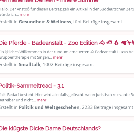
Permanentes Denken - innere Stimme
Hallo, Der Anstoß für diesen Beitrag gab ein Artikel in der Süddeutschen Z
würde ich…
mehr
Erstellt in
Gesundheit & Wellness
, fünf Beiträge insgesamt
Die Pferde - Badeanstalt - Zoo Edition 🐴 🦥 🐧 🦙🦩
Ein 🩷liches Willkommen in der rundum erneuerten 🐴 Badeanstalt Luxus Versi
Gruppentherapie mit Singen…
mehr
Erstellt in
Smalltalk
, 1002 Beiträge insgesamt
Politik-Sammeltread - 3.1
Falls Bedarf besteht: Hier wird allenfalls gelöscht, wenn juristisch relevant
Betreiber und nicht…
mehr
Erstellt in
Politik und Weltgeschehen
, 2233 Beiträge insgesamt
Die klügste Dicke Dame Deutschlands?