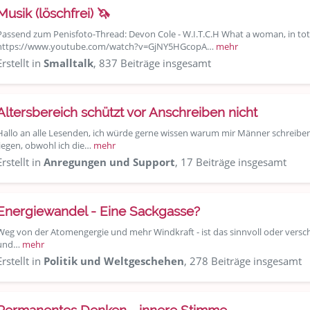
Musik (löschfrei) 🦄
Passend zum Penisfoto-Thread: Devon Cole - W.I.T.C.H What a woman, in total co
https://www.youtube.com/watch?v=GjNY5HGcopA…
mehr
Erstellt in
Smalltalk
, 837 Beiträge insgesamt
Altersbereich schützt vor Anschreiben nicht
Hallo an alle Lesenden, ich würde gerne wissen warum mir Männer schreibe
liegen, obwohl ich die…
mehr
Erstellt in
Anregungen und Support
, 17 Beiträge insgesamt
Energiewandel - Eine Sackgasse?
Weg von der Atomengergie und mehr Windkraft - ist das sinnvoll oder versc
und…
mehr
Erstellt in
Politik und Weltgeschehen
, 278 Beiträge insgesamt