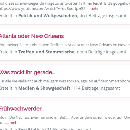
Auf diese schwerwiegende Frage zu antworten fällt mir leicht! Bitte googel
https://www.youtube.com/watch?v=qvBporfpz6U …
mehr
Erstellt in
Politik und Weltgeschehen
, drei Beiträge insgesamt
Atlanta oder New Orleans
Von meiner Seite steht einem Treffen in Atlanta oder New Orleans im Nove
Erstellt in
Treffen und Stammtische
, neun Beiträge insgesamt
Was zockt ihr gerade...
Für alle die vielleicht auch mal gern was zocken, egal ob auf dem Smartpho
Erstellt in
Medien & Showgeschäft
, 114 Beiträge insgesamt
Frühwachwerder
Moin! Die Nachtschwärmer sind im Bett.... Aber andere schon wieder auf. Und 
ruft.…
mehr
Erstellt in
Smalltalk
, 5721 Beiträge insgesamt