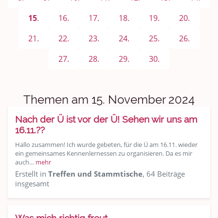
Sport & Freizeit
15
.
16.
17.
18.
19.
20.
Shopping und Bekleidung
21.
22.
23.
24.
25.
26.
Urlaub und Reisen
27.
28.
29.
30.
Medien & Showgeschäft
Kochen, Backen und Genießen
Themen am 15. November 2024
Anregungen und Support
Nach der Ü ist vor der Ü! Sehen wir uns am
16.11.??
Spiel, Spaß und Sinnlosigkeit
Hallo zusammen! Ich wurde gebeten, für die Ü am 16.11. wieder
ein gemeinsames Kennenlernessen zu organisieren. Da es mir
Gewicht reduzieren
auch…
mehr
Erstellt in
Treffen und Stammtische
, 64 Beiträge
Archiv
insgesamt