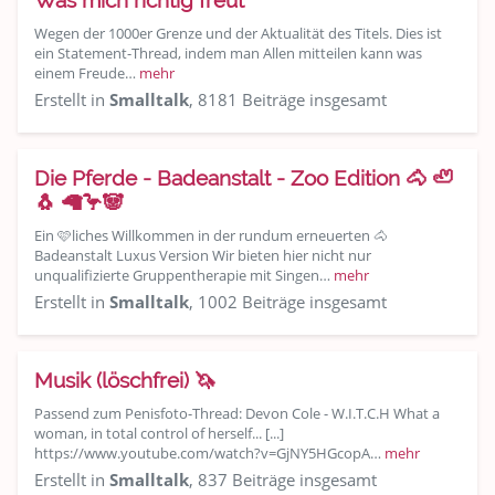
Was mich richtig freut
Wegen der 1000er Grenze und der Aktualität des Titels. Dies ist
ein Statement-Thread, indem man Allen mitteilen kann was
einem Freude…
mehr
Erstellt in
Smalltalk
, 8181 Beiträge insgesamt
Die Pferde - Badeanstalt - Zoo Edition 🐴 🦥
🐧 🦙🦩🐼
Ein 🩷liches Willkommen in der rundum erneuerten 🐴
Badeanstalt Luxus Version Wir bieten hier nicht nur
unqualifizierte Gruppentherapie mit Singen…
mehr
Erstellt in
Smalltalk
, 1002 Beiträge insgesamt
Musik (löschfrei) 🦄
Passend zum Penisfoto-Thread: Devon Cole - W.I.T.C.H What a
woman, in total control of herself... [...]
https://www.youtube.com/watch?v=GjNY5HGcopA…
mehr
Erstellt in
Smalltalk
, 837 Beiträge insgesamt