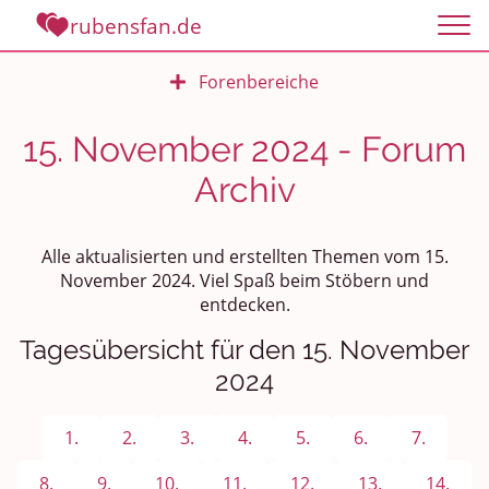
rubensfan.de
Forenbereiche
Rundum Leben
15. November 2024 - Forum
Archiv
Politik und Weltgeschehen
Smalltalk
Alle aktualisierten und erstellten Themen vom 15.
November 2024. Viel Spaß beim Stöbern und
Persönliches
entdecken.
Treffen und Stammtische
Tagesübersicht für den 15. November
2024
Ü100 Party - Fanecke
1.
2.
3.
4.
5.
6.
7.
Gesundheit & Wellness
8.
9.
10.
11.
12.
13.
14.