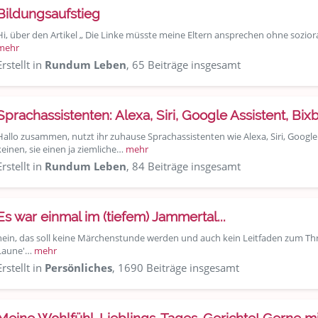
Bildungsaufstieg
Hi, über den Artikel „ Die Linke müsste meine Eltern ansprechen ohne soziora
mehr
Erstellt in
Rundum Leben
, 65 Beiträge insgesamt
Sprachassistenten: Alexa, Siri, Google Assistent, Bix
Hallo zusammen, nutzt ihr zuhause Sprachassistenten wie Alexa, Siri, Googl
keinen, sie einen ja ziemliche…
mehr
Erstellt in
Rundum Leben
, 84 Beiträge insgesamt
Es war einmal im (tiefem) Jammertal...
nein, das soll keine Märchenstunde werden und auch kein Leitfaden zum Thr
Laune'…
mehr
Erstellt in
Persönliches
, 1690 Beiträge insgesamt