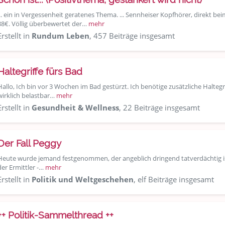
... ein in Vergessenheit geratenes Thema. ... Sennheiser Kopfhörer, direkt b
88€. Völlig überbewertet der…
mehr
Erstellt in
Rundum Leben
, 457 Beiträge insgesamt
Haltegriffe fürs Bad
Hallo, Ich bin vor 3 Wochen im Bad gestürzt. Ich benötige zusätzliche Haltegri
wirklich belastbar…
mehr
Erstellt in
Gesundheit & Wellness
, 22 Beiträge insgesamt
Der Fall Peggy
Heute wurde jemand festgenommen, der angeblich dringend tatverdächtig ist
der Ermittler -…
mehr
Erstellt in
Politik und Weltgeschehen
, elf Beiträge insgesamt
++ Politik-Sammelthread ++