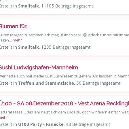
Erstellt in
Smalltalk
, 11105 Beiträge insgesamt
Blumen für...
Guten Morgen zusammen! Ich mag Blumen sehr. 😊 Jedoch tun sie mir immer l
Tagen…
mehr
Erstellt in
Smalltalk
, 1235 Beiträge insgesamt
Sushi Ludwigshafen-Mannheim
Wer hätte auch mal wieder Lust Sushi essen zu gehen? Am liebsten in Man
Erstellt in
Treffen und Stammtische
, 30 Beiträge insgesamt
Ü100 - SA 08.Dezember 2018 - Vest Arena Recklin
Tattarataaaaa ... das Jahr neigt sich dem Ende zu, doch wir feiern einfach 
mehr
Erstellt in
Ü100 Party - Fanecke
, 43 Beiträge insgesamt