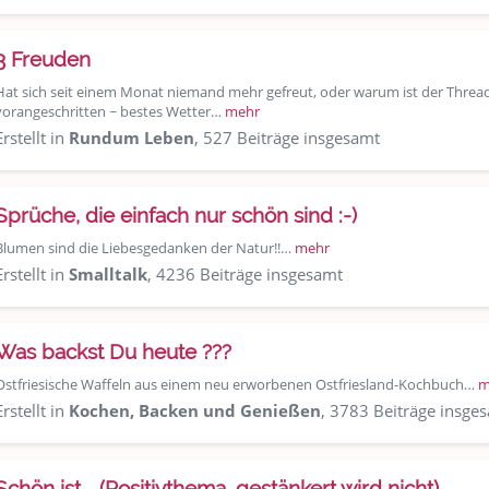
3 Freuden
Hat sich seit einem Monat niemand mehr gefreut, oder warum ist der Thread
vorangeschritten ~ bestes Wetter…
mehr
Erstellt in
Rundum Leben
, 527 Beiträge insgesamt
Sprüche, die einfach nur schön sind :-)
Blumen sind die Liebesgedanken der Natur!!…
mehr
Erstellt in
Smalltalk
, 4236 Beiträge insgesamt
Was backst Du heute ???
Ostfriesische Waffeln aus einem neu erworbenen Ostfriesland-Kochbuch…
m
Erstellt in
Kochen, Backen und Genießen
, 3783 Beiträge insge
Schön ist... (Positivthema, gestänkert wird nicht)