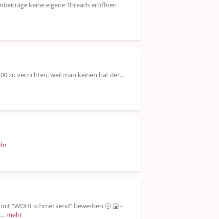
tenbeiträge keine eigene Threads eröffnen
Ü100 zu verzichten, weil man keinen hat der…
hr
en mit "WOHLschmeckend" bewerben 🤢 🤮 -
er…
mehr