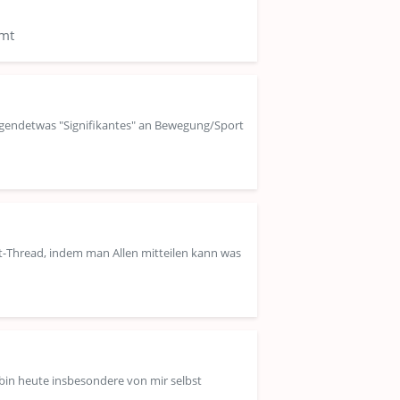
amt
irgendetwas "Signifikantes" an Bewegung/Sport
nt-Thread, indem man Allen mitteilen kann was
h bin heute insbesondere von mir selbst