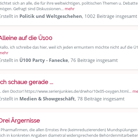
Richtet sich an alle, die für ihre weltwichtigen, politischen Themen u. Debat
mögen. Gefragt sind Diskussionen…
mehr
Erstellt in
Politik und Weltgeschehen
, 1002 Beiträge insgesamt
Alleine auf die Ü100
Hallo, ich schreibe das hier, weil ich jeden ermuntern möchte nicht auf die 
mehr
Erstellt in
Ü100 Party - Fanecke
, 76 Beiträge insgesamt
Ich schaue gerade ...
... den Doctor! https://www.serienjunkies.de/drwho/10x05-oxygen.html…
me
Erstellt in
Medien & Showgeschäft
, 78 Beiträge insgesamt
Drei Ärgernisse
- Pharmafirmen, die allen Ernstes ihre (keimreduzierenden) Mundspülung
sich in konkreten Angaben diametral widersprechende Behördenmitarbeit