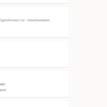
 geschlossen? ;o) ~ Osterbasteleien
ehr
samt