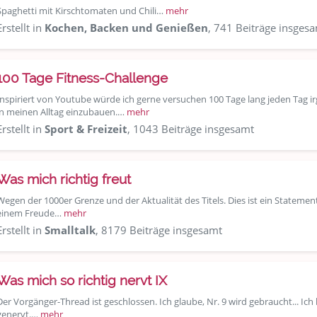
Spaghetti mit Kirschtomaten und Chili…
mehr
Erstellt in
Kochen, Backen und Genießen
, 741 Beiträge insges
100 Tage Fitness-Challenge
Inspiriert von Youtube würde ich gerne versuchen 100 Tage lang jeden Tag 
in meinen Alltag einzubauen.…
mehr
Erstellt in
Sport & Freizeit
, 1043 Beiträge insgesamt
Was mich richtig freut
Wegen der 1000er Grenze und der Aktualität des Titels. Dies ist ein Stateme
einem Freude…
mehr
Erstellt in
Smalltalk
, 8179 Beiträge insgesamt
Was mich so richtig nervt IX
Der Vorgänger-Thread ist geschlossen. Ich glaube, Nr. 9 wird gebraucht... Ic
genervt.…
mehr