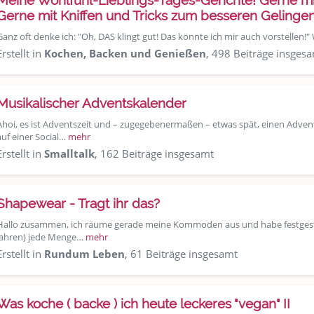
Meine Wohlfühl-Lieblings-Tages-Gerichte! Gerne mit
Gerne mit Kniffen und Tricks zum besseren Gelingen
Ganz oft denke ich: "Oh, DAS klingt gut! Das könnte ich mir auch vorstellen!" 
Erstellt in
Kochen, Backen und Genießen
, 498 Beiträge insges
Musikalischer Adventskalender
Ahoi, es ist Adventszeit und – zugegebenermaßen – etwas spät, einen Advent
auf einer Social…
mehr
Erstellt in
Smalltalk
, 162 Beiträge insgesamt
Shapewear - Tragt ihr das?
Hallo zusammen, ich räume gerade meine Kommoden aus und habe festgestellt
Jahren) jede Menge…
mehr
Erstellt in
Rundum Leben
, 61 Beiträge insgesamt
Was koche ( backe ) ich heute leckeres "vegan" II