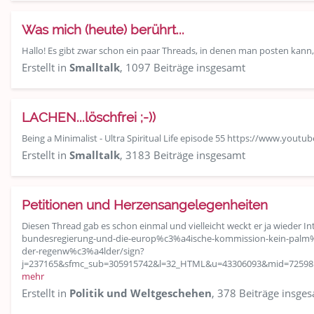
Was mich (heute) berührt...
Hallo! Es gibt zwar schon ein paar Threads, in denen man posten kan
Erstellt in
Smalltalk
, 1097 Beiträge insgesamt
LACHEN...löschfrei ;-))
Being a Minimalist - Ultra Spiritual Life episode 55 https://www.y
Erstellt in
Smalltalk
, 3183 Beiträge insgesamt
Petitionen und Herzensangelegenheiten
Diesen Thread gab es schon einmal und vielleicht weckt er ja wieder I
bundesregierung-und-die-europ%c3%a4ische-kommission-kein-palm%
der-regenw%c3%a4lder/sign?
j=237165&sfmc_sub=305915742&l=32_HTML&u=43306093&mid=72598
mehr
Erstellt in
Politik und Weltgeschehen
, 378 Beiträge insge