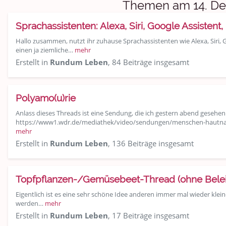
Sport & Freizeit
Themen am 14. D
Shopping und Bekleidung
Sprachassistenten: Alexa, Siri, Google Assistent
Hallo zusammen, nutzt ihr zuhause Sprachassistenten wie Alexa, Siri, 
Urlaub und Reisen
einen ja ziemliche…
mehr
Erstellt in
Rundum Leben
, 84 Beiträge insgesamt
Medien & Showgeschäft
Kochen, Backen und Genießen
Polyamo(u)rie
Anlass dieses Threads ist eine Sendung, die ich gestern abend gese
Anregungen und Support
https://www1.wdr.de/mediathek/video/sendungen/menschen-hautna
mehr
Spiel, Spaß und Sinnlosigkeit
Erstellt in
Rundum Leben
, 136 Beiträge insgesamt
Gewicht reduzieren
Topfpflanzen-/Gemüsebeet-Thread (ohne Beleid
Archiv
Eigentlich ist es eine sehr schöne Idee anderen immer mal wieder kle
werden…
mehr
Erstellt in
Rundum Leben
, 17 Beiträge insgesamt