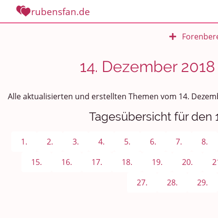
rubensfan.de
Forenbere
Rundum Leben
14. Dezember 2018 
Politik und Weltgeschehen
Alle aktualisierten und erstellten Themen vom 14. Dezem
Smalltalk
Tagesübersicht für den
Persönliches
1.
2.
3.
4.
5.
6.
7.
8.
Treffen und Stammtische
15.
16.
17.
18.
19.
20.
2
Ü100 Party - Fanecke
27.
28.
29.
Gesundheit & Wellness