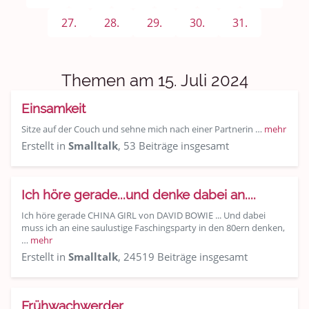
Sport & Freizeit
27.
28.
29.
30.
31.
Shopping und Bekleidung
Urlaub und Reisen
Themen am 15. Juli 2024
Medien & Showgeschäft
Einsamkeit
Kochen, Backen und Genießen
Sitze auf der Couch und sehne mich nach einer Partnerin …
mehr
Erstellt in
Smalltalk
, 53 Beiträge insgesamt
Anregungen und Support
Ich höre gerade...und denke dabei an....
Spiel, Spaß und Sinnlosigkeit
Ich höre gerade CHINA GIRL von DAVID BOWIE ... Und dabei
Gewicht reduzieren
muss ich an eine saulustige Faschingsparty in den 80ern denken,
…
mehr
Erstellt in
Smalltalk
, 24519 Beiträge insgesamt
Archiv
Frühwachwerder