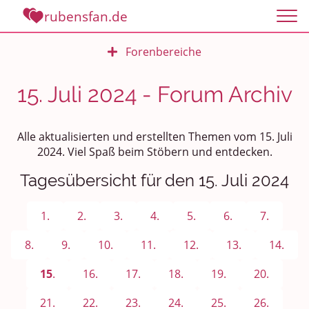
rubensfan.de
Forenbereiche
Rundum Leben
15. Juli 2024 - Forum Archiv
Politik und Weltgeschehen
Alle aktualisierten und erstellten Themen vom 15. Juli
Smalltalk
2024. Viel Spaß beim Stöbern und entdecken.
Tagesübersicht für den 15. Juli 2024
Persönliches
Treffen und Stammtische
1.
2.
3.
4.
5.
6.
7.
Ü100 Party - Fanecke
8.
9.
10.
11.
12.
13.
14.
15
.
16.
17.
18.
19.
20.
Gesundheit & Wellness
21.
22.
23.
24.
25.
26.