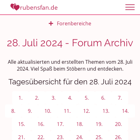
rubensfan.de
Forenbereiche
Rundum Leben
28. Juli 2024 - Forum Archiv
Politik und Weltgeschehen
Alle aktualisierten und erstellten Themen vom 28. Juli
Smalltalk
2024. Viel Spaß beim Stöbern und entdecken.
Tagesübersicht für den 28. Juli 2024
Persönliches
Treffen und Stammtische
1.
2.
3.
4.
5.
6.
7.
Ü100 Party - Fanecke
8.
9.
10.
11.
12.
13.
14.
15.
16.
17.
18.
19.
20.
Gesundheit & Wellness
21.
22.
23.
24.
25.
26.