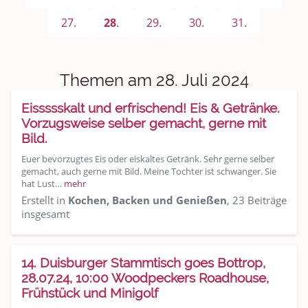
Sport & Freizeit
27.
28
.
29.
30.
31.
Shopping und Bekleidung
Urlaub und Reisen
Themen am 28. Juli 2024
Medien & Showgeschäft
Eissssskalt und erfrischend! Eis & Getränke.
Vorzugsweise selber gemacht, gerne mit
Kochen, Backen und Genießen
Bild.
Euer bevorzugtes Eis oder eiskaltes Getränk. Sehr gerne selber
Anregungen und Support
gemacht, auch gerne mit Bild. Meine Tochter ist schwanger. Sie
hat Lust…
mehr
Spiel, Spaß und Sinnlosigkeit
Erstellt in
Kochen, Backen und Genießen
, 23 Beiträge
insgesamt
Gewicht reduzieren
Archiv
14. Duisburger Stammtisch goes Bottrop,
28.07.24, 10:00 Woodpeckers Roadhouse,
Frühstück und Minigolf