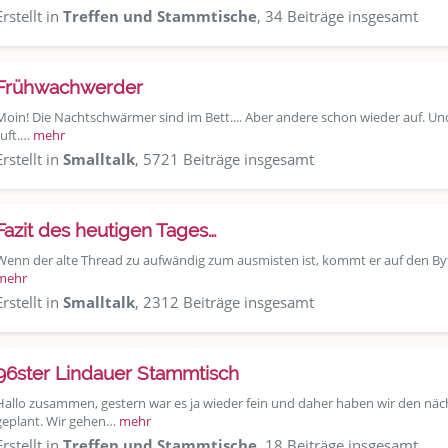
Erstellt in
Treffen und Stammtische
, 34 Beiträge insgesamt
Frühwachwerder
Moin! Die Nachtschwärmer sind im Bett.... Aber andere schon wieder auf. Und 
ruft.…
mehr
Erstellt in
Smalltalk
, 5721 Beiträge insgesamt
Fazit des heutigen Tages…
Wenn der alte Thread zu aufwändig zum ausmisten ist, kommt er auf den By
mehr
Erstellt in
Smalltalk
, 2312 Beiträge insgesamt
96ster Lindauer Stammtisch
Hallo zusammen, gestern war es ja wieder fein und daher haben wir den n
geplant. Wir gehen…
mehr
Erstellt in
Treffen und Stammtische
, 18 Beiträge insgesamt