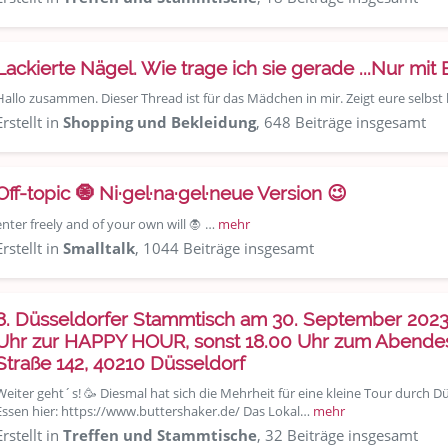
Lackierte Nägel. Wie trage ich sie gerade ...Nur mit 
Hallo zusammen. Dieser Thread ist für das Mädchen in mir. Zeigt eure selbst 
Erstellt in
Shopping und Bekleidung
, 648 Beiträge insgesamt
Off-topic 🧿 Ni·gel·na·gel·neue Version 😉
enter freely and of your own will 🧛 …
mehr
Erstellt in
Smalltalk
, 1044 Beiträge insgesamt
8. Düsseldorfer Stammtisch am 30. September 2023
Uhr zur HAPPY HOUR, sonst 18.00 Uhr zum Abendess
Straße 142, 40210 Düsseldorf
Weiter geht´s! 🥳 Diesmal hat sich die Mehrheit für eine kleine Tour durch D
Essen hier: https://www.buttershaker.de/ Das Lokal…
mehr
Erstellt in
Treffen und Stammtische
, 32 Beiträge insgesamt