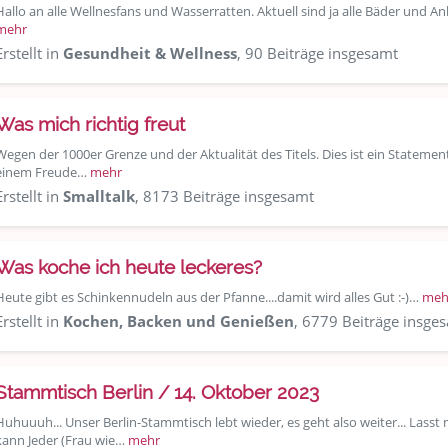
Hallo an alle Wellnesfans und Wasserratten. Aktuell sind ja alle Bäder und 
mehr
Erstellt in
Gesundheit & Wellness
, 90 Beiträge insgesamt
Was mich richtig freut
Wegen der 1000er Grenze und der Aktualität des Titels. Dies ist ein Stateme
einem Freude…
mehr
Erstellt in
Smalltalk
, 8173 Beiträge insgesamt
Was koche ich heute leckeres?
Heute gibt es Schinkennudeln aus der Pfanne....damit wird alles Gut :-)…
meh
Erstellt in
Kochen, Backen und Genießen
, 6779 Beiträge insge
Stammtisch Berlin / 14. Oktober 2023
Huhuuuh... Unser Berlin-Stammtisch lebt wieder, es geht also weiter... Lasst 
kann Jeder (Frau wie…
mehr