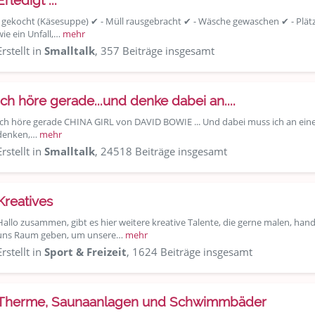
Erledigt ...
- gekocht (Käsesuppe) ✔ - Müll rausgebracht ✔ - Wäsche gewaschen ✔ - Plät
wie ein Unfall,…
mehr
Erstellt in
Smalltalk
, 357 Beiträge insgesamt
Ich höre gerade...und denke dabei an....
Ich höre gerade CHINA GIRL von DAVID BOWIE ... Und dabei muss ich an eine
denken,…
mehr
Erstellt in
Smalltalk
, 24518 Beiträge insgesamt
Kreatives
Hallo zusammen, gibt es hier weitere kreative Talente, die gerne malen, hand
uns Raum geben, um unsere…
mehr
Erstellt in
Sport & Freizeit
, 1624 Beiträge insgesamt
Therme, Saunaanlagen und Schwimmbäder