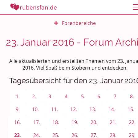
rubensfan.de
Forenbereiche
Rundum Leben
23. Januar 2016 - Forum Arch
Politik und Weltgeschehen
Alle aktualisierten und erstellten Themen vom 23. Janu
Smalltalk
2016. Viel Spaß beim Stöbern und entdecken.
Tagesübersicht für den 23. Januar 201
Persönliches
Treffen und Stammtische
1.
2.
3.
4.
5.
6.
7.
8.
Ü100 Party - Fanecke
9.
10.
11.
12.
13.
14.
15.
16.
17.
18.
19.
20.
21.
22.
Gesundheit & Wellness
23
.
24.
25.
26.
27.
28.
29.