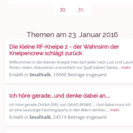
Sport & Freizeit
30.
31.
Shopping und Bekleidung
Urlaub und Reisen
Themen am 23. Januar 2016
Medien & Showgeschäft
Die kleine RF-Kneipe 2 - der Wahnsinn der
Kneipencrew schlägt zurück
Kochen, Backen und Genießen
Willkommen in der kleinen Kneipe! Hier darf jeder nach Lust und Laun
flirten, reden, diskutieren und einfach nur Spaß haben! Danke…
mehr
Anregungen und Support
Erstellt in
Smalltalk
, 10000 Beiträge insgesamt
Spiel, Spaß und Sinnlosigkeit
Ich höre gerade...und denke dabei an....
Gewicht reduzieren
Ich höre gerade CHINA GIRL von DAVID BOWIE ... Und dabei muss ich
an eine saulustige Faschingsparty in den 80ern denken,…
mehr
Archiv
Erstellt in
Smalltalk
, 24519 Beiträge insgesamt