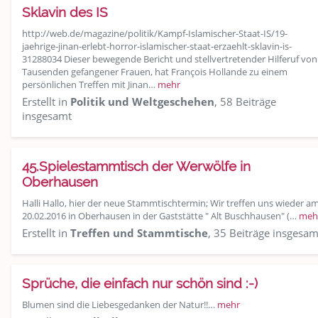
Sklavin des IS
http://web.de/magazine/politik/Kampf-Islamischer-Staat-IS/19-
jaehrige-jinan-erlebt-horror-islamischer-staat-erzaehlt-sklavin-is-
31288034 Dieser bewegende Bericht und stellvertretender Hilferuf von
Tausenden gefangener Frauen, hat François Hollande zu einem
persönlichen Treffen mit Jinan…
mehr
Erstellt in
Politik und Weltgeschehen
, 58 Beiträge
insgesamt
45.Spielestammtisch der Werwölfe in
Oberhausen
Halli Hallo, hier der neue Stammtischtermin; Wir treffen uns wieder a
20.02.2016 in Oberhausen in der Gaststätte " Alt Buschhausen" (…
meh
Erstellt in
Treffen und Stammtische
, 35 Beiträge insgesam
Sprüche, die einfach nur schön sind :-)
Blumen sind die Liebesgedanken der Natur!!…
mehr