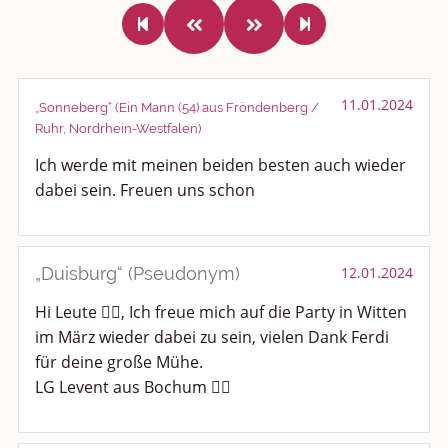
Rundum Leben
Politik und Weltgeschehen
Smalltalk
11.01.2024
„Sonneberg“ (Ein Mann (54) aus Fröndenberg /
Ruhr, Nordrhein-Westfalen)
Persönliches
Ich werde mit meinen beiden besten auch wieder
dabei sein. Freuen uns schon
Treffen und Stammtische
Ü100 Party - Fanecke
„Duisburg“ (Pseudonym)
12.01.2024
Gesundheit & Wellness
Hi Leute 🙋‍♂️, Ich freue mich auf die Party in Witten
Sport & Freizeit
im März wieder dabei zu sein, vielen Dank Ferdi
für deine große Mühe.
Shopping und Bekleidung
LG Levent aus Bochum 🙋‍♂️
Urlaub und Reisen