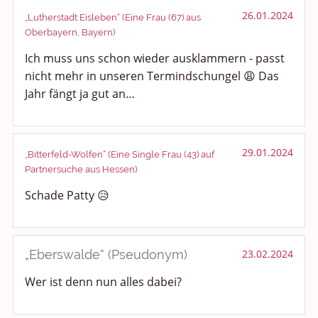
26.01.2024
Medien & Showgeschäft
„Lutherstadt Eisleben“ (Eine Frau (67) aus
Oberbayern, Bayern)
Kochen, Backen und Genießen
Ich muss uns schon wieder ausklammern - passt
nicht mehr in unseren Termindschungel 😩 Das
Anregungen und Support
Jahr fängt ja gut an…
Spiel, Spaß und Sinnlosigkeit
Gewicht reduzieren
29.01.2024
„Bitterfeld-Wolfen“ (Eine Single Frau (43) auf
Partnersuche aus Hessen)
Archiv
Schade Patty 😥
„Eberswalde“ (Pseudonym)
23.02.2024
Wer ist denn nun alles dabei?