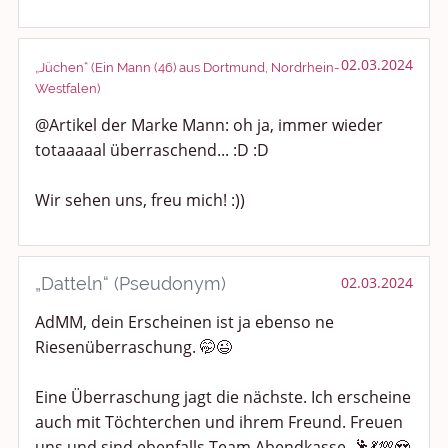
02.03.2024
„Jüchen“ (Ein Mann (46) aus Dortmund, Nordrhein-
Westfalen)
@Artikel der Marke Mann: oh ja, immer wieder
totaaaaal überraschend... :D :D
Wir sehen uns, freu mich! :))
„Datteln“ (Pseudonym)
02.03.2024
AdMM, dein Erscheinen ist ja ebenso ne
Riesenüberraschung. 🤭😉
Eine Überraschung jagt die nächste. Ich erscheine
auch mit Töchterchen und ihrem Freund. Freuen
uns und sind ebenfalls Team Abendkasse. 🕺💃💯😍