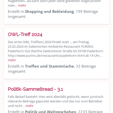
Nagelfolien...da kann dann jeder seine geklebten Nägel posten
oder…
mehr
Erstellt in
Shopping und Bekleidung
, 199 Beiträge
insgesamt
OWL-Treff 2024
Das erste OWL-Treff(en) 2024 findet statt ... am Freitag,
23.02.2024 im italienischen Ambiente Restaurant PURiNO,
Paderborn Gut Warthe Salzkottener Straße 64 33106 Paderborn
http://www.purino.de/restaurants/paderborn.html ab 19 Uhr…
mehr
Erstellt in
Treffen und Stammtische
, 33 Beiträge
insgesamt
Politik-Sammeltread - 3.1
Falls Bedarf besteht: Hier wird allenfalls gelöscht, wenn juristisch
relevante Beiträge gepostet werden und das nur vom Betreiber
und nicht…
mehr
Erstellt in
Politik und Weltgeschehen
, 2233 Beiträge