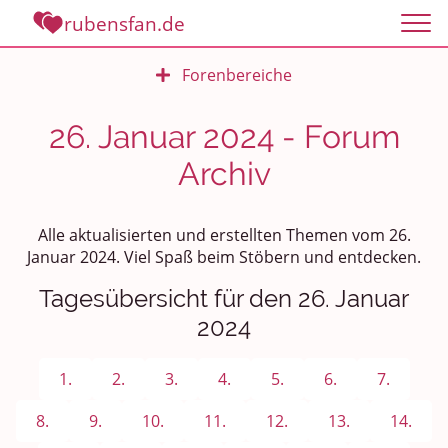
rubensfan.de
Forenbereiche
Rundum Leben
26. Januar 2024 - Forum
Archiv
Politik und Weltgeschehen
Smalltalk
Alle aktualisierten und erstellten Themen vom 26.
Januar 2024. Viel Spaß beim Stöbern und entdecken.
Persönliches
Tagesübersicht für den 26. Januar
Treffen und Stammtische
2024
Ü100 Party - Fanecke
1.
2.
3.
4.
5.
6.
7.
Gesundheit & Wellness
8.
9.
10.
11.
12.
13.
14.