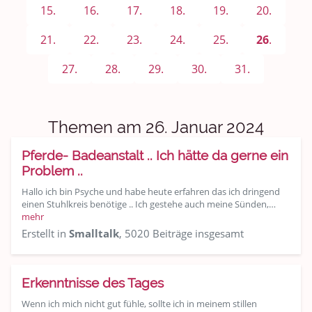
Sport & Freizeit
15.
16.
17.
18.
19.
20.
Shopping und Bekleidung
21.
22.
23.
24.
25.
26
.
Urlaub und Reisen
27.
28.
29.
30.
31.
Medien & Showgeschäft
Themen am 26. Januar 2024
Kochen, Backen und Genießen
Pferde- Badeanstalt .. Ich hätte da gerne ein
Anregungen und Support
Problem ..
Hallo ich bin Psyche und habe heute erfahren das ich dringend
Spiel, Spaß und Sinnlosigkeit
einen Stuhlkreis benötige .. Ich gestehe auch meine Sünden,…
mehr
Gewicht reduzieren
Erstellt in
Smalltalk
, 5020 Beiträge insgesamt
Archiv
Erkenntnisse des Tages
Wenn ich mich nicht gut fühle, sollte ich in meinem stillen