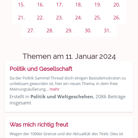
Sport & Freizeit
15.
16.
17.
18.
19.
20.
Shopping und Bekleidung
21.
22.
23.
24.
25.
26.
Urlaub und Reisen
27.
28.
29.
30.
31.
Medien & Showgeschäft
Themen am 11. Januar 2024
Kochen, Backen und Genießen
Politik und Gesellschaft
Anregungen und Support
Da der Politik Sammel Thread doch einigen Basisdemokraten zu
unliebsam geworden ist, hier ein neues Thema, in dem freie
Spiel, Spaß und Sinnlosigkeit
Meinungsäußerung…
mehr
Erstellt in
Politik und Weltgeschehen
, 2086 Beiträge
Gewicht reduzieren
insgesamt
Archiv
Was mich richtig freut
Wegen der 1000er Grenze und der Aktualität des Titels. Dies ist