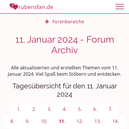
rubensfan.de
Forenbereiche
Rundum Leben
11. Januar 2024 - Forum
Archiv
Politik und Weltgeschehen
Smalltalk
Alle aktualisierten und erstellten Themen vom 11.
Januar 2024. Viel Spaß beim Stöbern und entdecken.
Persönliches
Tagesübersicht für den 11. Januar
Treffen und Stammtische
2024
Ü100 Party - Fanecke
1.
2.
3.
4.
5.
6.
7.
Gesundheit & Wellness
8.
9.
10.
11
.
12.
13.
14.