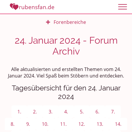
rubensfan.de
Forenbereiche
Rundum Leben
24. Januar 2024 - Forum
Archiv
Politik und Weltgeschehen
Smalltalk
Alle aktualisierten und erstellten Themen vom 24.
Januar 2024. Viel Spaß beim Stöbern und entdecken.
Persönliches
Tagesübersicht für den 24. Januar
Treffen und Stammtische
2024
Ü100 Party - Fanecke
1.
2.
3.
4.
5.
6.
7.
Gesundheit & Wellness
8.
9.
10.
11.
12.
13.
14.