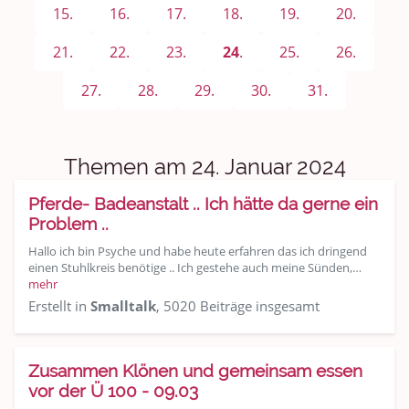
Sport & Freizeit
15.
16.
17.
18.
19.
20.
Shopping und Bekleidung
21.
22.
23.
24
.
25.
26.
Urlaub und Reisen
27.
28.
29.
30.
31.
Medien & Showgeschäft
Themen am 24. Januar 2024
Kochen, Backen und Genießen
Pferde- Badeanstalt .. Ich hätte da gerne ein
Anregungen und Support
Problem ..
Hallo ich bin Psyche und habe heute erfahren das ich dringend
Spiel, Spaß und Sinnlosigkeit
einen Stuhlkreis benötige .. Ich gestehe auch meine Sünden,…
mehr
Gewicht reduzieren
Erstellt in
Smalltalk
, 5020 Beiträge insgesamt
Archiv
Zusammen Klönen und gemeinsam essen
vor der Ü 100 - 09.03