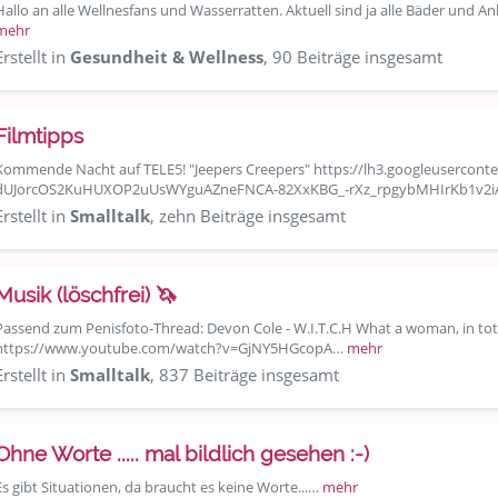
Hallo an alle Wellnesfans und Wasserratten. Aktuell sind ja alle Bäder und 
mehr
Erstellt in
Gesundheit & Wellness
, 90 Beiträge insgesamt
Filmtipps
Kommende Nacht auf TELE5! "Jeepers Creepers" https://lh3.googleuserco
dUJorcOS2KuHUXOP2uUsWYguAZneFNCA-82XxKBG_-rXz_rpgybMHIrKb1v2
Erstellt in
Smalltalk
, zehn Beiträge insgesamt
Musik (löschfrei) 🦄
Passend zum Penisfoto-Thread: Devon Cole - W.I.T.C.H What a woman, in total co
https://www.youtube.com/watch?v=GjNY5HGcopA…
mehr
Erstellt in
Smalltalk
, 837 Beiträge insgesamt
Ohne Worte ..... mal bildlich gesehen :-)
Es gibt Situationen, da braucht es keine Worte...…
mehr