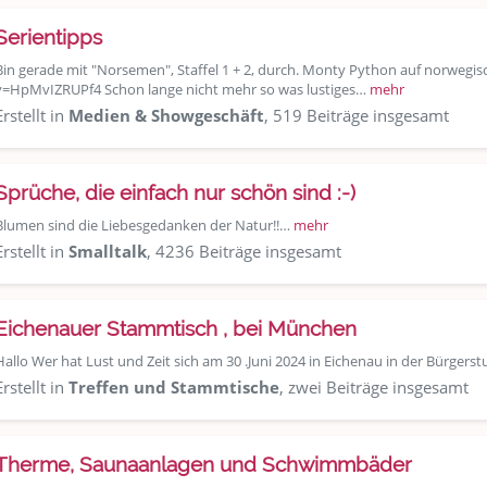
Serientipps
Bin gerade mit "Norsemen", Staffel 1 + 2, durch. Monty Python auf norwegi
v=HpMvIZRUPf4 Schon lange nicht mehr so was lustiges…
mehr
Erstellt in
Medien & Showgeschäft
, 519 Beiträge insgesamt
Sprüche, die einfach nur schön sind :-)
Blumen sind die Liebesgedanken der Natur!!…
mehr
Erstellt in
Smalltalk
, 4236 Beiträge insgesamt
Eichenauer Stammtisch , bei München
Hallo Wer hat Lust und Zeit sich am 30 .Juni 2024 in Eichenau in der Bürger
Erstellt in
Treffen und Stammtische
, zwei Beiträge insgesamt
Therme, Saunaanlagen und Schwimmbäder