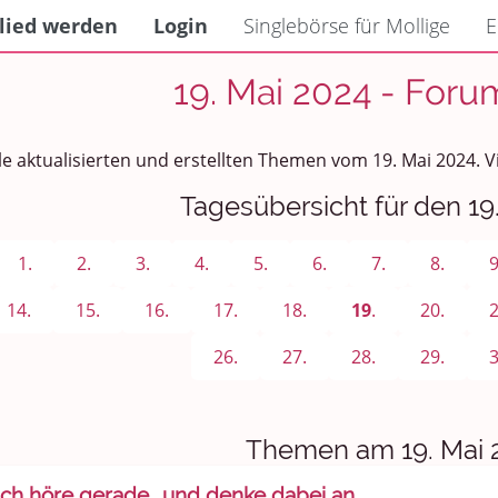
lied werden
Login
Singlebörse für Mollige
E
19. Mai 2024 - Foru
le aktualisierten und erstellten Themen vom 19. Mai 2024. 
Tagesübersicht für den 19
1.
2.
3.
4.
5.
6.
7.
8.
9
14.
15.
16.
17.
18.
19
.
20.
2
26.
27.
28.
29.
3
Themen am 19. Mai 
Ich höre gerade...und denke dabei an....