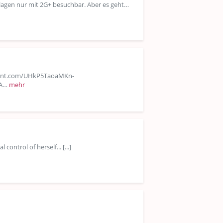
Anlagen nur mit 2G+ besuchbar. Aber es geht…
ntent.com/UHkP5TaoaMKn-
iA…
mehr
ntrol of herself... [...]