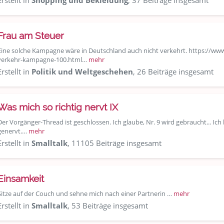
Erstellt in
Shopping und Bekleidung
, 37 Beiträge insgesamt
Frau am Steuer
Eine solche Kampagne wäre in Deutschland auch nicht verkehrt. https://ww
verkehr-kampagne-100.html…
mehr
Erstellt in
Politik und Weltgeschehen
, 26 Beiträge insgesamt
Was mich so richtig nervt IX
Der Vorgänger-Thread ist geschlossen. Ich glaube, Nr. 9 wird gebraucht... Ic
genervt.…
mehr
Erstellt in
Smalltalk
, 11105 Beiträge insgesamt
Einsamkeit
Sitze auf der Couch und sehne mich nach einer Partnerin …
mehr
Erstellt in
Smalltalk
, 53 Beiträge insgesamt