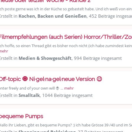
heute oder letzter Woche - Runde 2
Ich poste gerne was ich in der Küche so gebastelt habe. Und ich weiß von e
Erstellt in
Kochen, Backen und Genießen
, 452 Beiträge insges
Filmempfehlungen (auch Serien) Horror/Thriller/Z
Ich hoffe, so einen Thread gibt es bisher noch nicht (ich habe zumindest kei
mehr
Erstellt in
Medien & Showgeschäft
, 994 Beiträge insgesamt
Off-topic 🧿 Ni·gel·na·gel·neue Version 😉
enter freely and of your own will 🧛 …
mehr
Erstellt in
Smalltalk
, 1044 Beiträge insgesamt
bequeme Pumps
Hallo ihr Lieben, gibt es bequeme Pumps? :) ich habe Grösse 39 /40 und i