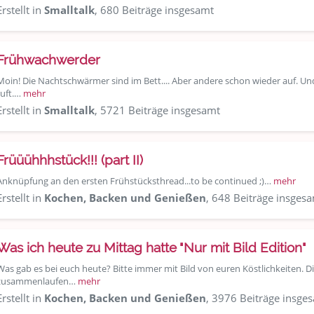
Erstellt in
Smalltalk
, 680 Beiträge insgesamt
Frühwachwerder
Moin! Die Nachtschwärmer sind im Bett.... Aber andere schon wieder auf. Und 
ruft.…
mehr
Erstellt in
Smalltalk
, 5721 Beiträge insgesamt
Früüühhhstück!!! (part II)
Anknüpfung an den ersten Frühstücksthread...to be continued ;)…
mehr
Erstellt in
Kochen, Backen und Genießen
, 648 Beiträge insges
Was ich heute zu Mittag hatte "Nur mit Bild Edition"
Was gab es bei euch heute? Bitte immer mit Bild von euren Köstlichkeiten. 
zusammenlaufen…
mehr
Erstellt in
Kochen, Backen und Genießen
, 3976 Beiträge insge