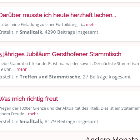
Darüber musste ich heute herzhaft lachen...
....über eine Einladung zu einer Fortbildung :-)…
mehr
Erstellt in
Smalltalk
, 4290 Beiträge insgesamt
5 jähriges Jubiläum Gersthofener Stammtisch
Liebe Stammtischfreunde. Es ist mal wieder soweit. Der nächste Stammtisch f
19 Uhr. …
mehr
Erstellt in
Treffen und Stammtische
, 27 Beiträge insgesamt
Was mich richtig freut
Wegen der 1000er Grenze und der Aktualität des Titels. Dies ist ein Stateme
einem Freude…
mehr
Erstellt in
Smalltalk
, 8179 Beiträge insgesamt
Andere Monate