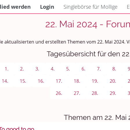
lied werden
Login
Singlebörse für Mollige
E
22. Mai 2024 - Foru
le aktualisierten und erstellten Themen vom 22. Mai 2024. 
Tagesübersicht für den 22
1.
2.
3.
4.
5.
6.
7.
8.
9
14.
15.
16.
17.
18.
19.
20.
2
26.
27.
28.
29.
3
Themen am 22. Mai 
To good to go