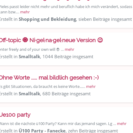
Vieles passt leider nicht mehr und beruflich habe ich mich verändert, sodass
kann bzw.…
mehr
Erstellt in
Shopping und Bekleidung
, sieben Beiträge insgesamt
Off-topic 🧿 Ni·gel·na·gel·neue Version 😉
enter freely and of your own will 🧛 …
mehr
Erstellt in
Smalltalk
, 1044 Beiträge insgesamt
Ohne Worte ..... mal bildlich gesehen :-)
Es gibt Situationen, da braucht es keine Worte...…
mehr
Erstellt in
Smalltalk
, 680 Beiträge insgesamt
Ue100 party
Wann ist die nächste ü100 Party? Kann mir das jemand sagen. Lg …
mehr
Erstellt in
Ü100 Party - Fanecke
, zehn Beiträge insgesamt