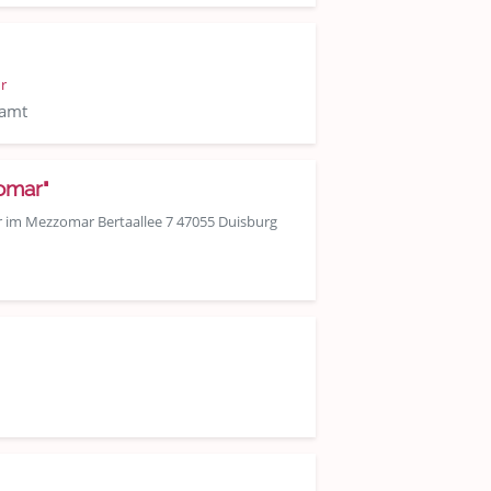
r
samt
omar"
hr im Mezzomar Bertaallee 7 47055 Duisburg