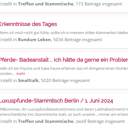
Erstellt in
Treffen und Stammtische
, 173 Beiträge insgesamt
Erkenntnisse des Tages
Wenn ich mich nicht gut fühle, sollte ich in meinem stillen Kämmerlein bleibe
Erstellt in
Rundum Leben
, 5034 Beiträge insgesamt
Pferde- Badeanstalt .. Ich hätte da gerne ein Problem
Hallo ich bin Psyche und habe heute erfahren das ich dringend einen Stuhlkr
Sünden,…
mehr
Erstellt in
Smalltalk
, 5020 Beiträge insgesamt
Luxuspfunde-Stammtisch Berlin / 1. Juni 2024
Willkommen, Ihr Luxuspfundebesitzer(innen) und deren Liebhaber(innen)! I
unterschiedliche XXL-Stammtische statt, so auch unserer... Immer am erst
Erstellt in
Treffen und Stammtische
, zwölf Beiträge insgesamt