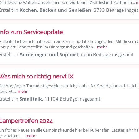
Ostfriesische Waffeln aus einem neu erworbenen Ostfriesland-Kochbuch…
m
Erstellt in
Kochen, Backen und Genießen
, 3783 Beiträge insge
Info zum Serviceupdate
Hallo ihr Lieben, ich habe eben ein Serviceupdate hochgeladen. Mit diesem 
korrigiert, Schnittstellen im Hintergrund geschaffen…
mehr
Erstellt in
Anregungen und Support
, neun Beiträge insgesamt
Was mich so richtig nervt IX
Der Vorgänger-Thread ist geschlossen. Ich glaube, Nr. 9 wird gebraucht... Ic
genervt.…
mehr
Erstellt in
Smalltalk
, 11104 Beiträge insgesamt
Campertreffen 2024
Ein frohes Neues an alle Campingfreunde hier bei Rubensfan. Letztes Jahr h
geschaffen...…
mehr