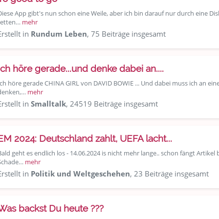
Diese App gibt's nun schon eine Weile, aber ich bin darauf nur durch eine D
retten…
mehr
Erstellt in
Rundum Leben
, 75 Beiträge insgesamt
Ich höre gerade...und denke dabei an....
Ich höre gerade CHINA GIRL von DAVID BOWIE ... Und dabei muss ich an eine
denken,…
mehr
Erstellt in
Smalltalk
, 24519 Beiträge insgesamt
EM 2024: Deutschland zahlt, UEFA lacht...
Bald geht es endlich los - 14.06.2024 is nicht mehr lange.. schon fängt Artikel
Schade…
mehr
Erstellt in
Politik und Weltgeschehen
, 23 Beiträge insgesamt
Was backst Du heute ???