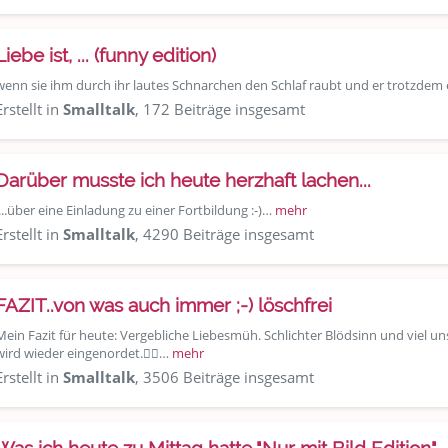
Liebe ist, ... (funny edition)
wenn sie ihm durch ihr lautes Schnarchen den Schlaf raubt und er trotzdem ei
Erstellt in
Smalltalk
, 172 Beiträge insgesamt
Darüber musste ich heute herzhaft lachen...
....über eine Einladung zu einer Fortbildung :-)…
mehr
Erstellt in
Smalltalk
, 4290 Beiträge insgesamt
FAZIT..von was auch immer ;-) löschfrei
Mein Fazit für heute: Vergebliche Liebesmüh. Schlichter Blödsinn und viel u
wird wieder eingenordet.👍🏽…
mehr
Erstellt in
Smalltalk
, 3506 Beiträge insgesamt