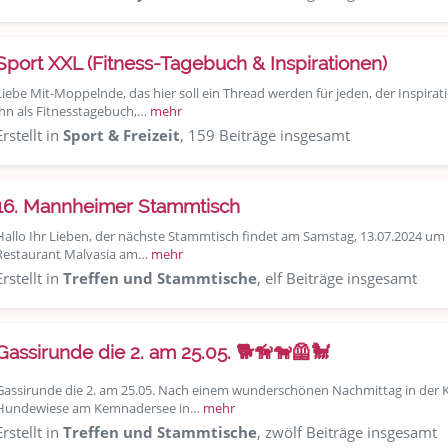
Sport XXL (Fitness-Tagebuch & Inspirationen)
Liebe Mit-Moppelnde, das hier soll ein Thread werden für jeden, der Inspir
ihn als Fitnesstagebuch,…
mehr
Erstellt in
Sport & Freizeit
, 159 Beiträge insgesamt
16. Mannheimer Stammtisch
Hallo Ihr Lieben, der nächste Stammtisch findet am Samstag, 13.07.2024 um
Restaurant Malvasia am…
mehr
Erstellt in
Treffen und Stammtische
, elf Beiträge insgesamt
Gassirunde die 2. am 25.05. 🐕🦮🐕‍🦺🐩
Gassirunde die 2. am 25.05. Nach einem wunderschönen Nachmittag in der Kö
Hundewiese am Kemnadersee in…
mehr
Erstellt in
Treffen und Stammtische
, zwölf Beiträge insgesamt