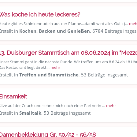
Was koche ich heute leckeres?
Heute gibt es Schinkennudeln aus der Pfanne....damit wird alles Gut :-)…
meh
Erstellt in
Kochen, Backen und Genießen
, 6784 Beiträge insge
13. Duisburger Stammtisch am 08.06.2024 im "Mezz
Unser Stammi geht in die nächste Runde. Wir treffen uns am 8.6.24 ab 18 U
Das Restaurant liegt direkt…
mehr
Erstellt in
Treffen und Stammtische
, 53 Beiträge insgesamt
Einsamkeit
Sitze auf der Couch und sehne mich nach einer Partnerin …
mehr
Erstellt in
Smalltalk
, 53 Beiträge insgesamt
Damenbekleidung Gr. 50/52 - 56/58