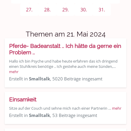
Sport & Freizeit
27.
28.
29.
30.
31.
Shopping und Bekleidung
Urlaub und Reisen
Themen am 21. Mai 2024
Medien & Showgeschäft
Pferde- Badeanstalt .. Ich hätte da gerne ein
Problem ..
Kochen, Backen und Genießen
Hallo ich bin Psyche und habe heute erfahren das ich dringend
einen Stuhlkreis benötige .. Ich gestehe auch meine Sünden,…
Anregungen und Support
mehr
Erstellt in
Smalltalk
, 5020 Beiträge insgesamt
Spiel, Spaß und Sinnlosigkeit
Gewicht reduzieren
Einsamkeit
Sitze auf der Couch und sehne mich nach einer Partnerin …
mehr
Archiv
Erstellt in
Smalltalk
, 53 Beiträge insgesamt