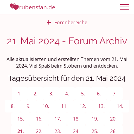
rubensfan.de
Forenbereiche
Rundum Leben
21. Mai 2024 - Forum Archiv
Politik und Weltgeschehen
Alle aktualisierten und erstellten Themen vom 21. Mai
Smalltalk
2024. Viel Spaß beim Stöbern und entdecken.
Tagesübersicht für den 21. Mai 2024
Persönliches
Treffen und Stammtische
1.
2.
3.
4.
5.
6.
7.
Ü100 Party - Fanecke
8.
9.
10.
11.
12.
13.
14.
15.
16.
17.
18.
19.
20.
Gesundheit & Wellness
21
.
22.
23.
24.
25.
26.