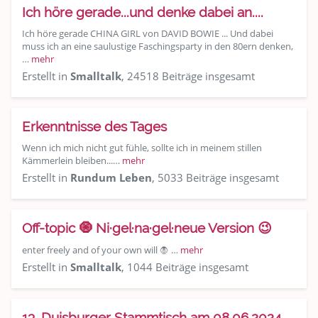
Ich höre gerade...und denke dabei an....
Ich höre gerade CHINA GIRL von DAVID BOWIE ... Und dabei
muss ich an eine saulustige Faschingsparty in den 80ern denken,
…
mehr
Erstellt in
Smalltalk
, 24518 Beiträge insgesamt
Erkenntnisse des Tages
Wenn ich mich nicht gut fühle, sollte ich in meinem stillen
Kämmerlein bleiben...…
mehr
Erstellt in
Rundum Leben
, 5033 Beiträge insgesamt
Off-topic 🧿 Ni·gel·na·gel·neue Version 😉
enter freely and of your own will 🧛 …
mehr
Erstellt in
Smalltalk
, 1044 Beiträge insgesamt
13. Duisburger Stammtisch am 08.06.2024