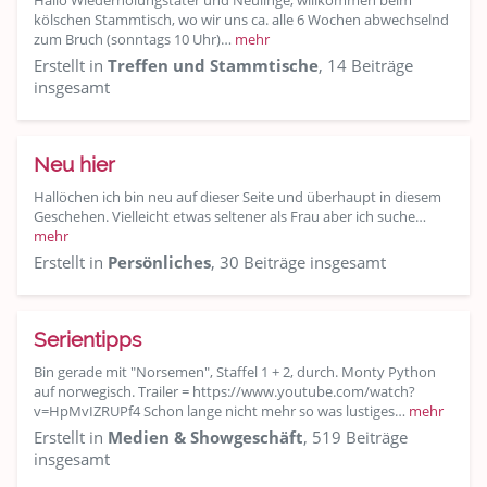
Hallo Wiederholungstäter und Neulinge, willkommen beim
kölschen Stammtisch, wo wir uns ca. alle 6 Wochen abwechselnd
zum Bruch (sonntags 10 Uhr)…
mehr
Erstellt in
Treffen und Stammtische
, 14 Beiträge
insgesamt
Neu hier
Hallöchen ich bin neu auf dieser Seite und überhaupt in diesem
Geschehen. Vielleicht etwas seltener als Frau aber ich suche…
mehr
Erstellt in
Persönliches
, 30 Beiträge insgesamt
Serientipps
Bin gerade mit "Norsemen", Staffel 1 + 2, durch. Monty Python
auf norwegisch. Trailer = https://www.youtube.com/watch?
v=HpMvIZRUPf4 Schon lange nicht mehr so was lustiges…
mehr
Erstellt in
Medien & Showgeschäft
, 519 Beiträge
insgesamt