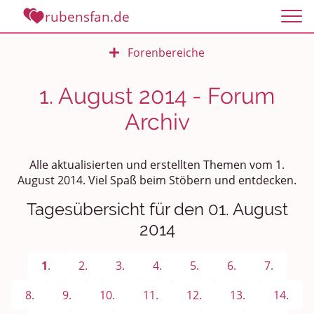
rubensfan.de
Forenbereiche
Rundum Leben
1. August 2014 - Forum
Archiv
Politik und Weltgeschehen
Smalltalk
Alle aktualisierten und erstellten Themen vom 1.
August 2014. Viel Spaß beim Stöbern und entdecken.
Persönliches
Tagesübersicht für den 01. August
Treffen und Stammtische
2014
Ü100 Party - Fanecke
1
.
2.
3.
4.
5.
6.
7.
Gesundheit & Wellness
8.
9.
10.
11.
12.
13.
14.