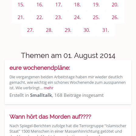
Sport & Freizeit
15.
16.
17.
18.
19.
20.
Shopping und Bekleidung
21.
22.
23.
24.
25.
26.
Urlaub und Reisen
27.
28.
29.
30.
31.
Medien & Showgeschäft
Themen am 01. August 2014
Kochen, Backen und Genießen
eure wochenendpläne:
Anregungen und Support
Die vergangenen beiden Arbeitstage haben mir wieder deutlich
gemacht, wie wichtig ein schönes Wochenende zum ausspannen
Spiel, Spaß und Sinnlosigkeit
ist. Wie verbringt…
mehr
Erstellt in
Smalltalk
, 168 Beiträge insgesamt
Gewicht reduzieren
Archiv
Wann hört das Morden auf????
Nach Spiegel-Berichten zufolge hat die Terrorgruppe "Islamischer
Staat" 1500 Menschen in einer Massenhinrichtung getötet und