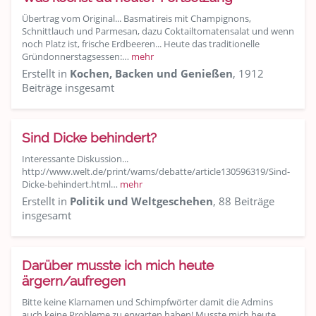
Übertrag vom Original... Basmatireis mit Champignons,
Schnittlauch und Parmesan, dazu Coktailtomatensalat und wenn
noch Platz ist, frische Erdbeeren... Heute das traditionelle
Gründonnerstagsessen:…
mehr
Erstellt in
Kochen, Backen und Genießen
, 1912
Beiträge insgesamt
Sind Dicke behindert?
Interessante Diskussion...
http://www.welt.de/print/wams/debatte/article130596319/Sind-
Dicke-behindert.html…
mehr
Erstellt in
Politik und Weltgeschehen
, 88 Beiträge
insgesamt
Darüber musste ich mich heute
ärgern/aufregen
Bitte keine Klarnamen und Schimpfwörter damit die Admins
auch keine Probleme zu erwarten haben! Musste mich heute