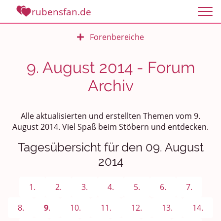
rubensfan.de
Forenbereiche
Rundum Leben
9. August 2014 - Forum
Archiv
Politik und Weltgeschehen
Smalltalk
Alle aktualisierten und erstellten Themen vom 9.
August 2014. Viel Spaß beim Stöbern und entdecken.
Persönliches
Tagesübersicht für den 09. August
Treffen und Stammtische
2014
Ü100 Party - Fanecke
1.
2.
3.
4.
5.
6.
7.
Gesundheit & Wellness
8.
9
.
10.
11.
12.
13.
14.