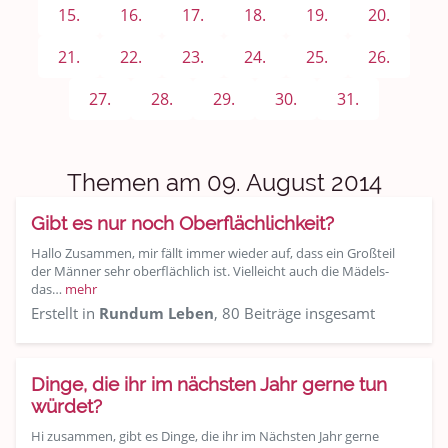
Sport & Freizeit
15.
16.
17.
18.
19.
20.
Shopping und Bekleidung
21.
22.
23.
24.
25.
26.
Urlaub und Reisen
27.
28.
29.
30.
31.
Medien & Showgeschäft
Themen am 09. August 2014
Kochen, Backen und Genießen
Gibt es nur noch Oberflächlichkeit?
Anregungen und Support
Hallo Zusammen, mir fällt immer wieder auf, dass ein Großteil
der Männer sehr oberflächlich ist. Vielleicht auch die Mädels-
Spiel, Spaß und Sinnlosigkeit
das…
mehr
Erstellt in
Rundum Leben
, 80 Beiträge insgesamt
Gewicht reduzieren
Archiv
Dinge, die ihr im nächsten Jahr gerne tun
würdet?
Hi zusammen, gibt es Dinge, die ihr im Nächsten Jahr gerne