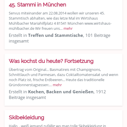
45. Stammi in München
Servus miteinander am 22.08.2014 wollen wir unseren 45.
Stammtisch abhalten, wie das letze Mal im Wirtshaus
Mühlbacher Mariahilfplatz 4 81541 München www.wirtshaus-
mühlbacher.de Wir freuen uns…
mehr
Erstellt in
Treffen und Stammtische
, 101 Beiträge
insgesamt
Was kochst du heute? Fortsetzung
Übertrag vom Original... Basmatireis mit Champignons,
Schnittlauch und Parmesan, dazu Coktailtomatensalat und wenn
noch Platz ist, frische Erdbeeren... Heute das traditionelle
Gründonnerstagsessen:…
mehr
Erstellt in
Kochen, Backen und Genießen
, 1912
Beiträge insgesamt
Skibekleidung
Hallo ...weiß jemand zufällig wo man tolle Skibekleidung in