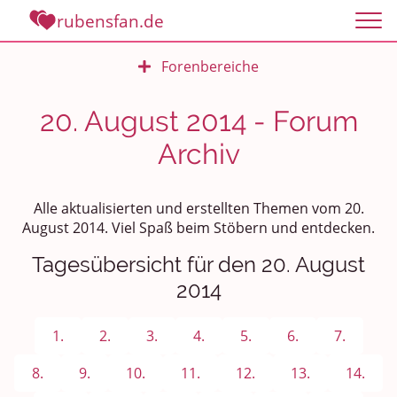
rubensfan.de
Forenbereiche
Rundum Leben
20. August 2014 - Forum
Archiv
Politik und Weltgeschehen
Smalltalk
Alle aktualisierten und erstellten Themen vom 20.
August 2014. Viel Spaß beim Stöbern und entdecken.
Persönliches
Tagesübersicht für den 20. August
Treffen und Stammtische
2014
Ü100 Party - Fanecke
1.
2.
3.
4.
5.
6.
7.
Gesundheit & Wellness
8.
9.
10.
11.
12.
13.
14.