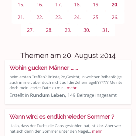
Sport & Freizeit
15.
16.
17.
18.
19.
20
.
Shopping und Bekleidung
21.
22.
23.
24.
25.
26.
Urlaub und Reisen
27.
28.
29.
30.
31.
Medien & Showgeschäft
Themen am 20. August 2014
Kochen, Backen und Genießen
Wohin gucken Männer ......
Anregungen und Support
beim ersten Treffen? Brüste,Po,Gesicht, in welcher Reihenfolge
auch immer, aber doch nicht auf die Zehennägel??????? Meinte
Spiel, Spaß und Sinnlosigkeit
doch mein letztes Date zu mir…
mehr
Erstellt in
Rundum Leben
, 149 Beiträge insgesamt
Gewicht reduzieren
Archiv
Wann wird es endlich wieder Sommer ?
Hallo, dass der Fuchs die Gans gestohlen hat, ist klar. Aber wer
hat sich denn den Sommer unter den Nagel…
mehr