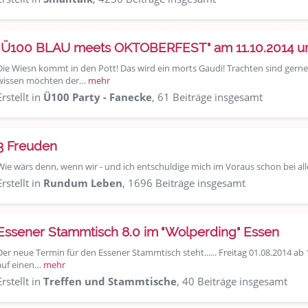
"Ü100 BLAU meets OKTOBERFEST" am 11.10.2014 um
Die Wiesn kommt in den Pott! Das wird ein morts Gaudi! Trachten sind gerne
wissen möchten der…
mehr
Erstellt in
Ü100 Party - Fanecke
, 61 Beiträge insgesamt
3 Freuden
Wie wärs denn, wenn wir - und ich entschuldige mich im Voraus schon bei a
Erstellt in
Rundum Leben
, 1696 Beiträge insgesamt
Essener Stammtisch 8.0 im "Wolperding" Essen
Der neue Termin für den Essener Stammtisch steht...... Freitag 01.08.2014 ab
auf einen…
mehr
Erstellt in
Treffen und Stammtische
, 40 Beiträge insgesamt