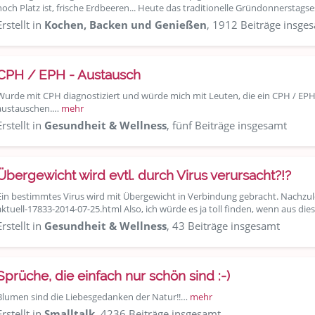
noch Platz ist, frische Erdbeeren... Heute das traditionelle Gründonnerstag
Erstellt in
Kochen, Backen und Genießen
, 1912 Beiträge insge
CPH / EPH - Austausch
Wurde mit CPH diagnostiziert und würde mich mit Leuten, die ein CPH / EP
austauschen.…
mehr
Erstellt in
Gesundheit & Wellness
, fünf Beiträge insgesamt
Übergewicht wird evtl. durch Virus verursacht?!?
Ein bestimmtes Virus wird mit Übergewicht in Verbindung gebracht. Nachzul
aktuell-17833-2014-07-25.html Also, ich würde es ja toll finden, wenn aus di
Erstellt in
Gesundheit & Wellness
, 43 Beiträge insgesamt
Sprüche, die einfach nur schön sind :-)
Blumen sind die Liebesgedanken der Natur!!…
mehr
Erstellt in
Smalltalk
, 4236 Beiträge insgesamt