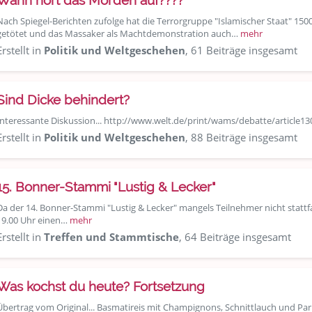
Wann hört das Morden auf????
Nach Spiegel-Berichten zufolge hat die Terrorgruppe "Islamischer Staat" 15
getötet und das Massaker als Machtdemonstration auch…
mehr
Erstellt in
Politik und Weltgeschehen
, 61 Beiträge insgesamt
Sind Dicke behindert?
Interessante Diskussion... http://www.welt.de/print/wams/debatte/article
Erstellt in
Politik und Weltgeschehen
, 88 Beiträge insgesamt
15. Bonner-Stammi "Lustig & Lecker"
Da der 14. Bonner-Stammi "Lustig & Lecker" mangels Teilnehmer nicht statt
19.00 Uhr einen…
mehr
Erstellt in
Treffen und Stammtische
, 64 Beiträge insgesamt
Was kochst du heute? Fortsetzung
Übertrag vom Original... Basmatireis mit Champignons, Schnittlauch und P