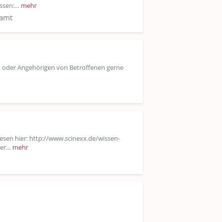
sessen:…
mehr
samt
H oder Angehörigen von Betroffenen gerne
esen hier: http://www.scinexx.de/wissen-
eser…
mehr