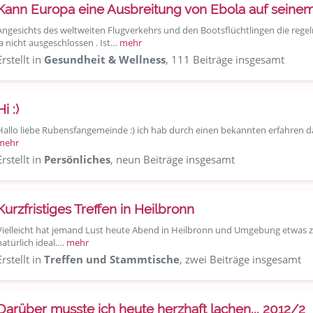
Kann Europa eine Ausbreitung von Ebola auf seinem
Angesichts des weltweiten Flugverkehrs und den Bootsflüchtlingen die regelm
ja nicht ausgeschlossen . Ist…
mehr
Erstellt in
Gesundheit & Wellness
, 111 Beiträge insgesamt
Hi :)
Hallo liebe Rubensfangemeinde :) ich hab durch einen bekannten erfahren das
mehr
Erstellt in
Persönliches
, neun Beiträge insgesamt
Kurzfristiges Treffen in Heilbronn
Vielleicht hat jemand Lust heute Abend in Heilbronn und Umgebung etwas 
natürlich ideal.…
mehr
Erstellt in
Treffen und Stammtische
, zwei Beiträge insgesamt
Darüber musste ich heute herzhaft lachen... 2012/2