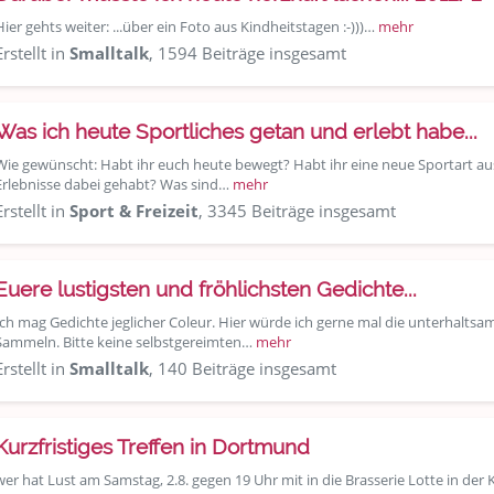
Hier gehts weiter: ...über ein Foto aus Kindheitstagen :-)))…
mehr
Erstellt in
Smalltalk
, 1594 Beiträge insgesamt
Was ich heute Sportliches getan und erlebt habe...
Wie gewünscht: Habt ihr euch heute bewegt? Habt ihr eine neue Sportart a
Erlebnisse dabei gehabt? Was sind…
mehr
Erstellt in
Sport & Freizeit
, 3345 Beiträge insgesamt
Euere lustigsten und fröhlichsten Gedichte...
Ich mag Gedichte jeglicher Coleur. Hier würde ich gerne mal die unterhaltsam
Sammeln. Bitte keine selbstgereimten…
mehr
Erstellt in
Smalltalk
, 140 Beiträge insgesamt
Kurzfristiges Treffen in Dortmund
wer hat Lust am Samstag, 2.8. gegen 19 Uhr mit in die Brasserie Lotte in d